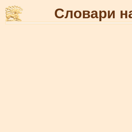
Словари н