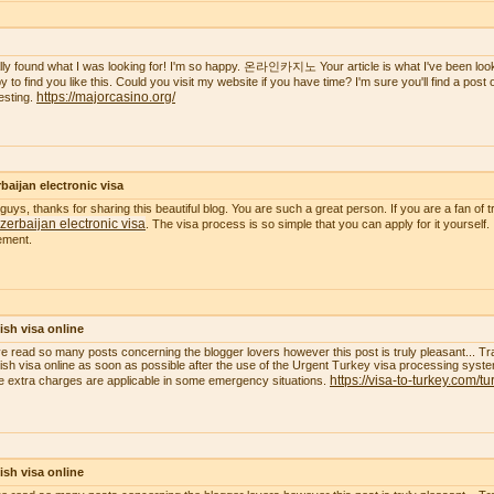
nally found what I was looking for! I'm so happy. 온라인카지노 Your article is what I've been lookin
 to find you like this. Could you visit my website if you have time? I'm sure you'll find a post of 
https://majorcasino.org/
resting.
baijan electronic visa
guys, thanks for sharing this beautiful blog. You are such a great person. If you are a fan of t
zerbaijan electronic visa
. The visa process is so simple that you can apply for it yourself.
ement.
ish visa online
ve read so many posts concerning the blogger lovers however this post is truly pleasant... Tr
ish visa online as soon as possible after the use of the Urgent Turkey visa processing system
https://visa-to-turkey.com/tu
 extra charges are applicable in some emergency situations.
ish visa online