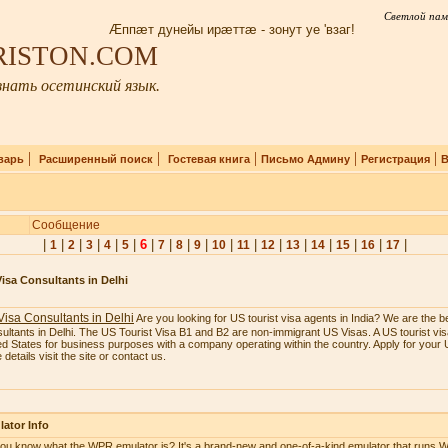
Светлой пам
Æппæт дунейы ирæттæ - зонут уе 'взаг!
IRISTON.COM
нать осетинский язык.
|
|
|
|
|
варь
Расширенный поиск
Гостевая книга
Письмо Админу
Регистрация
В
Сообщение
|
|
|
|
|
|
6
|
|
|
|
|
|
|
|
|
|
|
|
1
2
3
4
5
7
8
9
10
11
12
13
14
15
16
17
isa Consultants in Delhi
isa Consultants in Delhi
Are you looking for US tourist visa agents in India? We are the b
ultants in Delhi. The US Tourist Visa B1 and B2 are non-immigrant US Visas. A US tourist visa
ed States for business purposes with a company operating within the country. Apply for your U
details visit the site or contact us.
ator Info
ou know what the WPR emulator is? It's a brand-new and one-of-a-kind emulator that runs W