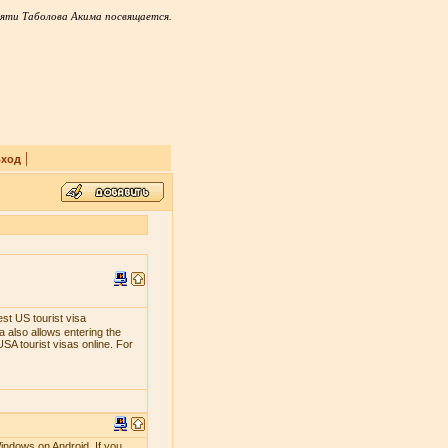
яти Таболова Акима посвящается.
|
ход
est US tourist visa
 also allows entering the
SA tourist visas online. For
indows on Android. If you