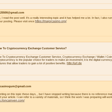
s225500@gmail.com
, I read the post well. It's a really interesting topic and it has helped me a lot. In fact, I also r
https://majorcasino.org/
our posting. Please visit once
w To Cryptocurrency Exchange Customer Service?
 To Cryptocurrency Exchange Customer Service, Cryptocurrency Exchange / Wallet / Coi
ptocurrency is the popular choice for traders to make an investment; it is the digital currency.
http://url.de
tures that allow traders to gain a lot of positive benefits.
ncasinogum@gmail.com
writing on this topic these days, , but I have stopped writing because there is no reference mat
 your article. I can refer to a variety of materials, so I think the work I was preparing will wo
s://oncainven.com/