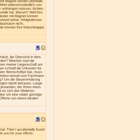
mit Magnet werden ebenfalls
Wind selbstverständlich von
iner umhängen müssen. Achten
stelle hat. Warum? Weil Ihre
bänder mit Magnet können
lsband anhat. Infolgedessen
Hauskatze nicht.
Sie können Ihre Katzenklappe
ekär, die Übersicht in dem
rden? Welches sind die
nen meiner Liegenschaft am
en schnell die Unkosten für
oder Wertschriften hat, muss
umindest einmal vom Fachmann
ng? Um die Steuererklärung
Region damit betrauen. Lange
s jemanden, der Ihnen einen
nt es sich des Weiteren,
ber um eine relativ günstige
 Offerte von einem lokalen
rial. Then I accidentally found
nk you for your efforts.