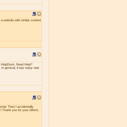
un a website with similar content
n HelpDesk, Need Help?
 In general, it has many vital
erial. Then I accidentally
rk! Thank you for your efforts.