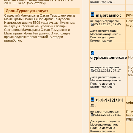
Комментариев: --
2007. — 140 с. (527 статей)
Ирон-Туркаг дзырдуат
majorcasino :
jsj
Сарæзтой Мамсыраты Озкан Темурленк æмæ
Мамсыраты Озканы чызг Ирмæ Темурленк.
не зарегистрирован
Hello
Ныртæккæ дзы ис 5609 уацхъуыды. Куыст ма
05.11.2022 , 09:45
to y
йыл цæуы. Осетинско-Турецкий словарь.
Составили Мамсыраты Озкан Темурленк и
Дата регистрации: --
Мамсыраты Ирма Темурленк. В настоящее
Местонахождение: --
время содержит 5609 статей. В стадии
Пол: не доступно
разработки.
Комментариев: --
cryptocustomercare
Ho
:
не зарегистрирован
How
03.11.2022 , 07:17
Cry
fea
Дата регистрации: --
Местонахождение: --
Пол: не доступно
Комментариев: --
바카라게임사이
coi
트 :
не зарегистрирован
I'm 
03.11.2022 , 04:41
found
http
Дата регистрации: --
Местонахождение: --
Пол: не доступно
Комментариев: --