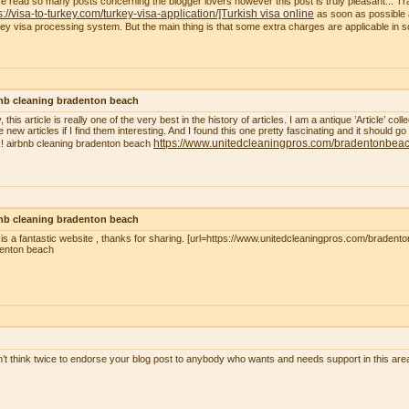
ve read so many posts concerning the blogger lovers however this post is truly pleasant... Tr
s://visa-to-turkey.com/turkey-visa-application/]Turkish visa online
as soon as possible a
ey visa processing system. But the main thing is that some extra charges are applicable in
nb cleaning bradenton beach
, this article is really one of the very best in the history of articles. I am a antique ’Article’ c
 new articles if I find them interesting. And I found this one pretty fascinating and it should go
https://www.unitedcleaningpros.com/bradentonbeach
! airbnb cleaning bradenton beach
nb cleaning bradenton beach
 is a fantastic website , thanks for sharing. [url=https://www.unitedcleaningpros.com/bradento
enton beach
n’t think twice to endorse your blog post to anybody who wants and needs support in this ar