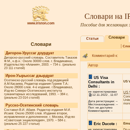
Словари на 
www.iriston.com
Пособие для желающих з
Словари
Статьи
Словари
|
Сло
Дигорон-Уруссаг дзурдуат
Комментарий к:
Дигорско-русский словарь. Составитель Таказов
Ф.М., к.ф.н.: Около 30000 слов. г. Владикавказ,
Издательство «Алания», 2003. – 734 с. (реально
Автор
23 111 статей)
Ирон-Уырыссаг дзырдуат
US Visa
Осетинско-русский словарь под редакцией
US V
Consultants in
А.М.Касаева, Редактор издания Гуриев Т.А.:
Delhi :
Около 28000 слов. 4-е издание. г.Владикавказ,
Изд-во Северо-Осетинского института
не зарегистрирован
US V
гуманитарных исследований, 1993. – 384 с.
12.11.2022 , 11:07
Cons
(реально 23 014 статей)
Unit
Дата регистрации: --
more 
Местонахождение: --
Русско-Осетинский словарь
Пол: не доступно
Составил В.И. Абаев. Редактор издания М.И.
Комментариев: --
Исаев: Около 25000 слов. Издание второе,
исправленное и дополненное. г. Москва, Изд-во
«Советская энциклопедия», 1970. – 584 с.
Eric Ducote :
Emul
(реально 25 227 статьи)
не зарегистрирован
Do y