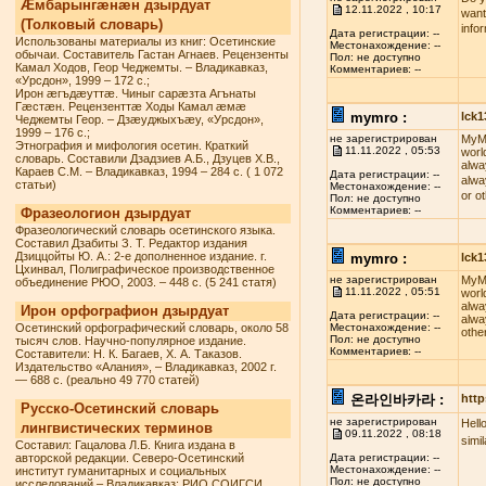
Æмбарынгæнæн дзырдуат
12.11.2022 , 10:17
want
(Толковый словарь)
info
Дата регистрации: --
Использованы материалы из книг: Осетинские
Местонахождение: --
обычаи. Составитель Гастан Агнаев. Рецензенты
Пол: не доступно
Камал Ходов, Геор Чеджемты. – Владикавказ,
Комментариев: --
«Урсдон», 1999 – 172 с.;
Ирон æгъдæуттæ. Чиныг сарæзта Агънаты
Гæстæн. Рецензенттæ Ходы Камал æмæ
mymro :
lck
Чеджемты Геор. – Дзæуджыхъæу, «Урсдон»,
1999 – 176 с.;
не зарегистрирован
MyMR
Этнография и мифология осетин. Краткий
11.11.2022 , 05:53
worl
словарь. Составили Дзадзиев А.Б., Дзуцев Х.В.,
alwa
Караев С.М. – Владикавказ, 1994 – 284 с. ( 1 072
Дата регистрации: --
alwa
статьи)
Местонахождение: --
or o
Пол: не доступно
Комментариев: --
Фразеологион дзырдуат
Фразеологический словарь осетинского языка.
Составил Дзабиты З. Т. Редактор издания
Дзиццойты Ю. А.: 2-е дополненное издание. г.
mymro :
lck
Цхинвал, Полиграфическое производственное
не зарегистрирован
MyMR
объединение РЮО, 2003. – 448 с. (5 241 статя)
11.11.2022 , 05:51
worl
alwa
Ирон орфографион дзырдуат
Дата регистрации: --
alwa
Осетинский орфографический словарь, около 58
Местонахождение: --
othe
Пол: не доступно
тысяч слов. Научно-популярное издание.
Комментариев: --
Составители: Н. К. Багаев, Х. А. Таказов.
Издательство «Алания», – Владикавказ, 2002 г.
— 688 с. (реально 49 770 статей)
온라인바카라 :
http
Русско-Осетинский словарь
не зарегистрирован
Hell
лингвистических терминов
09.11.2022 , 08:18
simi
Составил: Гацалова Л.Б. Книга издана в
авторской редакции. Северо-Осетинский
Дата регистрации: --
Местонахождение: --
институт гуманитарных и социальных
Пол: не доступно
исследований – Владикавказ: РИО СОИГСИ,