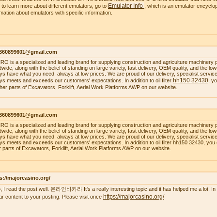
Emulator Info
 to learn more about different emulators, go to
, which is an emulator encyclop
rmation about emulators with specific information.
1360899601@gmail.com
O is a specialized and leading brand for supplying construction and agriculture machinery 
dwide, along with the belief of standing on large variety, fast delivery, OEM quality, and the 
ys have what you need, always at low prices. We are proud of our delivery, specialist service, 
hh150 32430
ys meets and exceeds our customers' expectations. In addition to oil filter
, y
ther parts of Excavators, Forklift, Aerial Work Platforms AWP on our website.
1360899601@gmail.com
O is a specialized and leading brand for supplying construction and agriculture machinery 
dwide, along with the belief of standing on large variety, fast delivery, OEM quality, and the 
ys have what you need, always at low prices. We are proud of our delivery, specialist service, 
ys meets and exceeds our customers' expectations. In addition to oil filter hh150 32430, you
r parts of Excavators, Forklift, Aerial Work Platforms AWP on our website.
s://majorcasino.org/
o, I read the post well. 온라인바카라 It's a really interesting topic and it has helped me a lot. In f
https://majorcasino.org/
lar content to your posting. Please visit once