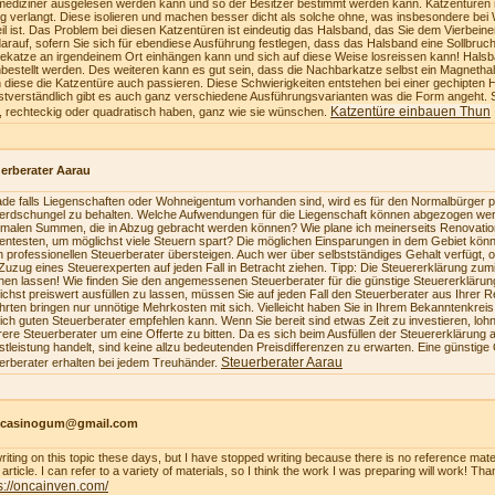
mediziner ausgelesen werden kann und so der Besitzer bestimmt werden kann. Katzentüren 
ig verlangt. Diese isolieren und machen besser dicht als solche ohne, was insbesondere bei 
eil ist. Das Problem bei diesen Katzentüren ist eindeutig das Halsband, das Sie dem Vierbe
darauf, sofern Sie sich für ebendiese Ausführung festlegen, dass das Halsband eine Sollbruch
ekatze an irgendeinem Ort einhängen kann und sich auf diese Weise losreissen kann! Hals
bestellt werden. Des weiteren kann es gut sein, dass die Nachbarkatze selbst ein Magnetha
 diese die Katzentüre auch passieren. Diese Schwierigkeiten entstehen bei einer gechipten 
stverständlich gibt es auch ganz verschiedene Ausführungsvarianten was die Form angeht. 
Katzentüre einbauen Thun
, rechteckig oder quadratisch haben, ganz wie sie wünschen.
erberater Aarau
de falls Liegenschaften oder Wohneigentum vorhanden sind, wird es für den Normalbürger pr
erdschungel zu behalten. Welche Aufwendungen für die Liegenschaft können abgezogen we
malen Summen, die in Abzug gebracht werden können? Wie plane ich meinerseits Renovatio
zientesten, um möglichst viele Steuern spart? Die möglichen Einsparungen in dem Gebiet könn
n professionellen Steuerberater übersteigen. Auch wer über selbstständiges Gehalt verfügt, 
Zuzug eines Steuerexperten auf jeden Fall in Betracht ziehen. Tipp: Die Steuererklärung z
en lassen! Wie finden Sie den angemessenen Steuerberater für die günstige Steuererkläru
ichst preiswert ausfüllen zu lassen, müssen Sie auf jeden Fall den Steuerberater aus Ihrer 
hrten bringen nur unnötige Mehrkosten mit sich. Vielleicht haben Sie in Ihrem Bekanntenkrei
lich guten Steuerberater empfehlen kann. Wenn Sie bereit sind etwas Zeit zu investieren, loh
ere Steuerberater um eine Offerte zu bitten. Da es sich beim Ausfüllen der Steuererklärung a
stleistung handelt, sind keine allzu bedeutenden Preisdifferenzen zu erwarten. Eine günstige
Steuerberater Aarau
erberater erhalten bei jedem Treuhänder.
ncasinogum@gmail.com
writing on this topic these days, but I have stopped writing because there is no reference mate
article. I can refer to a variety of materials, so I think the work I was preparing will work! Tha
s://oncainven.com/