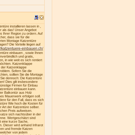
türe installieren lassen in ,
er als das! Unser Angebot
s Ihrer Region zu ordern. Auf
er, dass sie für die
ferten Montage Katzentüre
gen? Die Vorteile liegen auf
://katzentuere-einbauen.ch/
entüre einbauen , sowie Ihnen
nverbindlich und gratis,
, in wie weit es sich rentiert
 möchten. Katzenklappe
u der Katzenklappe
oblem. Sofern Sie die
hten, sollten Sie die Montage
n Sie dennoch: Die Katzentüre
ren! Dies gilt insbesondere
ünstige Firmen für Einbau
atzentüre einbauen kann.
der Balkontür aus Holz
es Mauerwerk erfolgen soll.
dere für den Fall, dass es sich
stüre Wie hoch die Kosten für
 Art der Katzentüre selber.
ichen Preis aufweisen.
katze sich nachtsüber in der
nne. Wertgeschätzt sind
st eine kurze Sache,
. Dieser wird anhand Infrarot
ren und fremde Katzen
, welcher von jedem