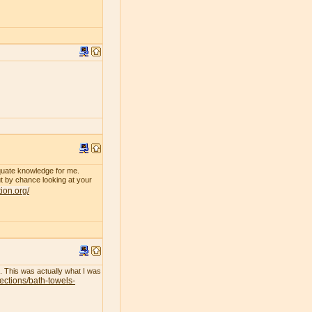
dequate knowledge for me.
 by chance looking at your
tion.org/
l. This was actually what I was
lections/bath-towels-