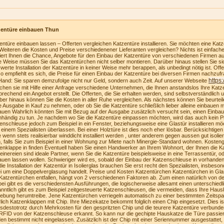
zentüre einbauen Thun
entüre einbauen lassen – Offerten vergleichen Katzentüre installieren. Sie möchten eine Katzen
Weiteren die Kosten und Preise verschiedenener Lieferanten vergleichen? Nichts ist einfach
riert Ihnen die Chance, Angebote für den Einbau der Katzentüre von verschiedenen Firmen au
e Weise müssen Sie das Katzentürchen nicht selber montieren. Darüber hinaus stellen Sie sich
swerte Installation der Katzentüre in keiner Weise mehr berappen, als unbedingt nötig ist. Of
o empfiehlt es sich, die Preise für einen Einbau der Katzentüre bei diversen Firmen nachzufra
https
Hand: Sie sparen demzufolge nicht nur Geld, sondern auch Zeit. Auf unserer Webseite
ichen sie mit Hilfe einer Anfrage verschiedene Unternehmen, die Ihnen anstandslos Ihre Katz
prechend ein Angebot erstellt. Die Offerten, die Sie erhalten werden, sind selbstverständlich u
ber hinaus können Sie die Kosten in aller Ruhe vergleichen. Als nächstes können Sie beurteilen
e Ausgabe in Kauf zu nehmen, oder ob Sie die Katzentüre schließlich lieber alleine einbauen
auen Wahrlich könnten Sie mit Bezug auf der Ausgabe zusätzlich versucht sein, einen Einba
nhändig zu tun. Je nachdem wo Sie die Katzentüre einpassen möchten, wird das auch kein Pr
enschleuse jedoch zum Beispiel in ein Fenster, beziehungsweise eine Glastür installieren möc
 einem Spezialisten überlassen. Bei einer Holztüre ist dies noch eher lösbar. Berücksichtige
te wenn stets realisierbar winddicht installiert werden , unter anderem gegen aussen gut isolie
, falls Sie zum Beispiel in einer Wohnung zur Miete nach Minergie-Standard wohnen. Kosteng
enklappe in finden Eventuell haben Sie einen Handwerker an Ihrem Wohnort, der Ihnen die K
einereien sind ideale Partner, wenn Sie die Katzentüre beispielsweise in eine Terrassentür, o
auen lassen wollen. Schwieriger wird es, sobald der Einbau der Katzenschleuse in vorhanden
die Installation der Katzentür in Isolierglas brauchen Sie erst recht den Spezialisten, insbeson
i um eine Doppelverglasung handelt. Preise und Kosten Katzentürchen Katzentürchen in Gla
Katzentürchen entfallen, hängt von 2 verschiedenen Faktoren ab. Zum einen natürlich von der
bei gibt es die verschiedensten Ausführungen, die logischerweise allesamt einen unterschiedl
nntlich gibt es zum Beispiel zeitgesteuerte Katzenschleusen, die vermeiden, dass Ihre Haus
bung herumtreibe. Jene Katzentürchen verriegeln automatisch zu einer bestimmten Zeitspa
lich Katzenklappen mit Chip. Ihre Miezekatze bekommt folglich einen Chip eingesetzt. Dies i
tsdestotrotz durch Mehrkosten für den gespritzten Chip und die teurere Katzentüre verbunden
RFID von der Katzenschleuse erkannt. So kann nur die gechipte Hauskatze die Türe passie
en bestimmt nicht eingelassen. Zusätzlich ist der Chip mit einer Seriennummer ausgestattet