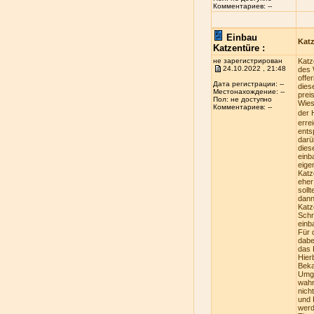
Комментариев: --
Einbau
Kat
Katzentüre :
не зарегистрирован
Katz
24.10.2022 , 21:48
des 
offe
Дата регистрации: --
dies
Местонахождение: --
prei
Пол: не доступно
Wies
Комментариев: --
der 
erre
ents
darü
dies
einb
eige
Katz
eher
soll
dann
Katz
Schr
einb
Für 
dabe
das 
Hier
Beka
Umge
wahr
nich
und 
werd