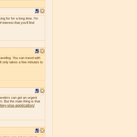
g for for a long time. I'm
interest that you'll find
raveling .You can travel with
 It only takes a few minutes to
avelers can get an urgent
. But the main thing is that
rkey-visa-application/