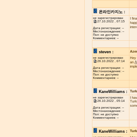
온라인카지노 :
не зарегистрирован
I fi
27.10.2022 , 07:15
happy
inte
Дата регистрации: --
Местонахождение: --
Пол: не доступно
Комментариев: --
steven :
Azer
не зарегистрирован
Hey 
26.10.2022 , 07:14
A
an
impl
Дата регистрации: --
Местонахождение: --
Пол: не доступно
Комментариев: --
KaneWilliams :
Turk
не зарегистрирован
I ha
26.10.2022 , 05:14
Turk
some
Дата регистрации: --
Местонахождение: --
Пол: не доступно
Комментариев: --
KaneWilliams :
Turk