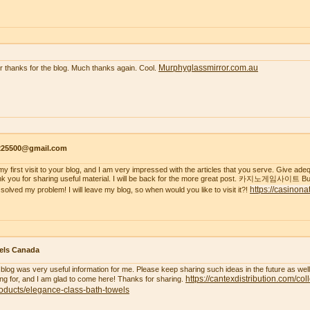
Murphyglassmirror.com.au
r thanks for the blog. Much thanks again. Cool.
s225500@gmail.com
s my first visit to your blog, and I am very impressed with the articles that you serve. Give a
k you for sharing useful material. I will be back for the more great post. 카지노게임사이트 But
https://casinona
 solved my problem! I will leave my blog, so when would you like to visit it?!
els Canada
 blog was very useful information for me. Please keep sharing such ideas in the future as wel
https://cantexdistribution.com/col
ing for, and I am glad to come here! Thanks for sharing.
oducts/elegance-class-bath-towels