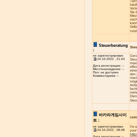
Tier
häuf
Vort
Sie 
Miez
nach
kann
Selb
rund
Steuerberatung
Steu
:
не зарегистрирован
Gera
24.10.2022 , 21:43
Steu
maxi
Дата регистрации: --
effi
Местонахождение: --
eine
Пол: не доступно
den 
Комментариев: --
mach
mögl
Anfa
fach
mehr
Dien
Steu
바카라게임사이
coi
트 :
не зарегистрирован
I'm 
24.10.2022 , 08:48
your 
http
Дата регистрации: --