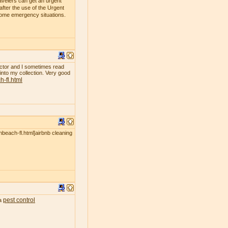
avelers can get an urgent
fter the use of the Urgent
 some emergency situations.
ollector and I sometimes read
 into my collection. Very good
-fl.html
nbeach-fl.html]airbnb cleaning
pest control
ea