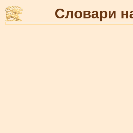
Словари н