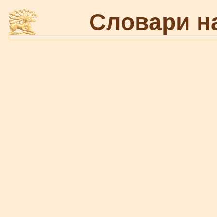
Словари н