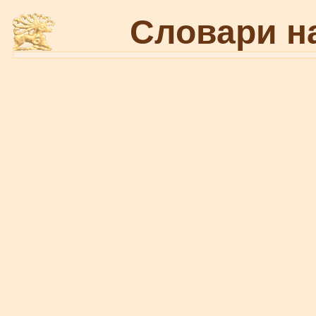
Словари н