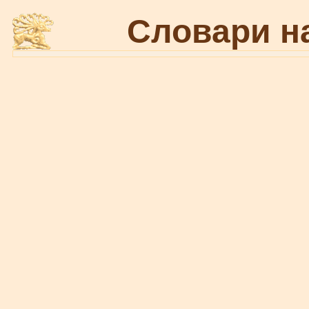
Словари н