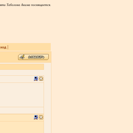
яти Таболова Акима посвящается.
|
ход