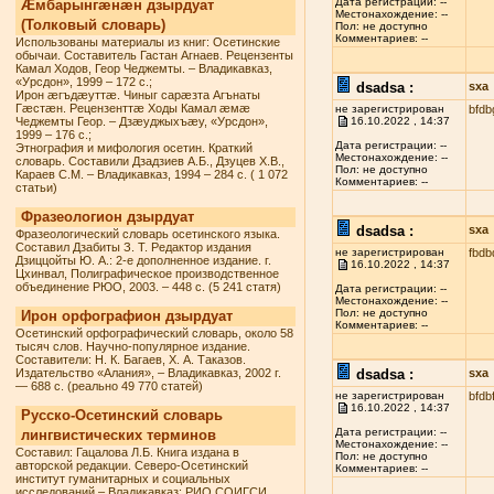
Дата регистрации: --
Æмбарынгæнæн дзырдуат
Местонахождение: --
(Толковый словарь)
Пол: не доступно
Комментариев: --
Использованы материалы из книг: Осетинские
обычаи. Составитель Гастан Агнаев. Рецензенты
Камал Ходов, Геор Чеджемты. – Владикавказ,
«Урсдон», 1999 – 172 с.;
dsadsa :
sxa
Ирон æгъдæуттæ. Чиныг сарæзта Агънаты
Гæстæн. Рецензенттæ Ходы Камал æмæ
не зарегистрирован
bfdb
Чеджемты Геор. – Дзæуджыхъæу, «Урсдон»,
16.10.2022 , 14:37
1999 – 176 с.;
Дата регистрации: --
Этнография и мифология осетин. Краткий
Местонахождение: --
словарь. Составили Дзадзиев А.Б., Дзуцев Х.В.,
Пол: не доступно
Караев С.М. – Владикавказ, 1994 – 284 с. ( 1 072
Комментариев: --
статьи)
Фразеологион дзырдуат
dsadsa :
sxa
Фразеологический словарь осетинского языка.
Составил Дзабиты З. Т. Редактор издания
не зарегистрирован
fbdb
Дзиццойты Ю. А.: 2-е дополненное издание. г.
16.10.2022 , 14:37
Цхинвал, Полиграфическое производственное
объединение РЮО, 2003. – 448 с. (5 241 статя)
Дата регистрации: --
Местонахождение: --
Пол: не доступно
Ирон орфографион дзырдуат
Комментариев: --
Осетинский орфографический словарь, около 58
тысяч слов. Научно-популярное издание.
Составители: Н. К. Багаев, Х. А. Таказов.
Издательство «Алания», – Владикавказ, 2002 г.
dsadsa :
sxa
— 688 с. (реально 49 770 статей)
не зарегистрирован
bfdb
16.10.2022 , 14:37
Русско-Осетинский словарь
Дата регистрации: --
лингвистических терминов
Местонахождение: --
Составил: Гацалова Л.Б. Книга издана в
Пол: не доступно
авторской редакции. Северо-Осетинский
Комментариев: --
институт гуманитарных и социальных
исследований – Владикавказ: РИО СОИГСИ,