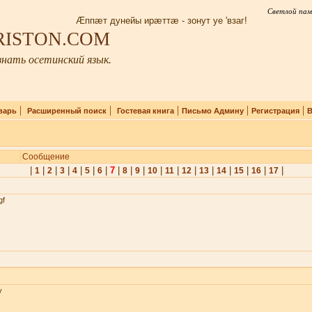
Светлой пам
Æппæт дунейы ирæттæ - зонут уе 'взаг!
IRISTON.COM
нать осетинский язык.
|
|
|
|
|
варь
Расширенный поиск
Гостевая книга
Письмо Админу
Регистрация
В
Сообщение
|
|
|
|
|
|
|
7
|
|
|
|
|
|
|
|
|
|
|
1
2
3
4
5
6
8
9
10
11
12
13
14
15
16
17
gf
v