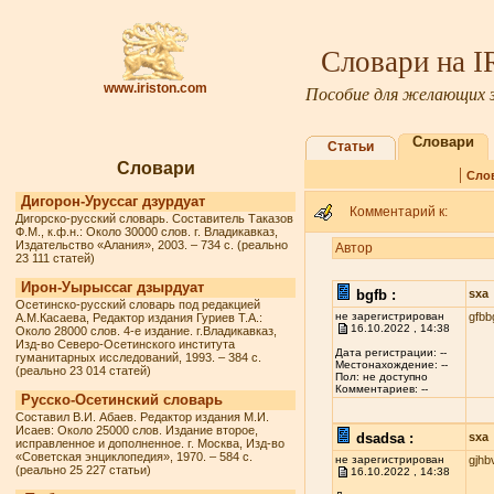
Словари на 
www.iriston.com
Пособие для желающих з
Словари
Статьи
Словари
|
Сло
Дигорон-Уруссаг дзурдуат
Комментарий к:
Дигорско-русский словарь. Составитель Таказов
Ф.М., к.ф.н.: Около 30000 слов. г. Владикавказ,
Издательство «Алания», 2003. – 734 с. (реально
Автор
23 111 статей)
Ирон-Уырыссаг дзырдуат
bgfb :
sxa
Осетинско-русский словарь под редакцией
не зарегистрирован
gfbb
А.М.Касаева, Редактор издания Гуриев Т.А.:
16.10.2022 , 14:38
Около 28000 слов. 4-е издание. г.Владикавказ,
Изд-во Северо-Осетинского института
Дата регистрации: --
гуманитарных исследований, 1993. – 384 с.
Местонахождение: --
(реально 23 014 статей)
Пол: не доступно
Комментариев: --
Русско-Осетинский словарь
Составил В.И. Абаев. Редактор издания М.И.
Исаев: Около 25000 слов. Издание второе,
dsadsa :
sxa
исправленное и дополненное. г. Москва, Изд-во
«Советская энциклопедия», 1970. – 584 с.
не зарегистрирован
gjhb
(реально 25 227 статьи)
16.10.2022 , 14:38