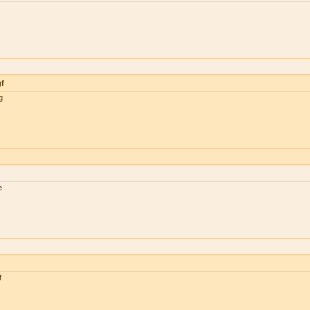
gf
g
e
f