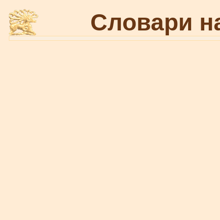
Словари н