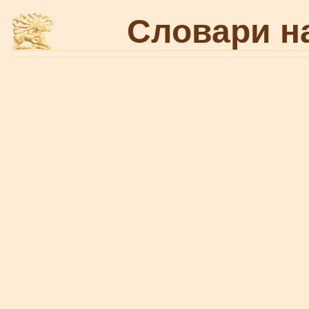
Словари н