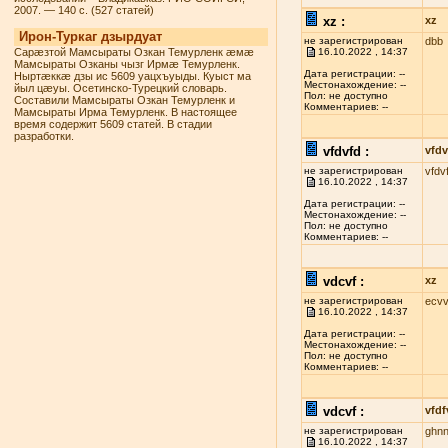
2007. — 140 с. (527 статей)
xz :
xz
Ирон-Туркаг дзырдуат
не зарегистрирован
dbb
Сарæзтой Мамсыраты Озкан Темурленк æмæ
16.10.2022 , 14:37
Мамсыраты Озканы чызг Ирмæ Темурленк.
Дата регистрации: --
Ныртæккæ дзы ис 5609 уацхъуыды. Куыст ма
Местонахождение: --
йыл цæуы. Осетинско-Турецкий словарь.
Пол: не доступно
Составили Мамсыраты Озкан Темурленк и
Комментариев: --
Мамсыраты Ирма Темурленк. В настоящее
время содержит 5609 статей. В стадии
разработки.
vfdvfd :
vfdv
не зарегистрирован
vfdv
16.10.2022 , 14:37
Дата регистрации: --
Местонахождение: --
Пол: не доступно
Комментариев: --
vdcvf :
xz
не зарегистрирован
ecvv
16.10.2022 , 14:37
Дата регистрации: --
Местонахождение: --
Пол: не доступно
Комментариев: --
vdcvf :
vfdf
не зарегистрирован
ghn
16.10.2022 , 14:37