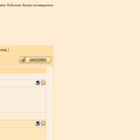
яти Таболова Акима посвящается.
|
ход