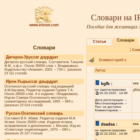
Словари на 
www.iriston.com
Пособие для желающих з
Словари
Статьи
Словари
|
Сло
Дигорон-Уруссаг дзурдуат
Комментарий к:
Дигорско-русский словарь. Составитель Таказов
Ф.М., к.ф.н.: Около 30000 слов. г. Владикавказ,
Издательство «Алания», 2003. – 734 с. (реально
Автор
23 111 статей)
Ирон-Уырыссаг дзырдуат
bgfb :
sxa
Осетинско-русский словарь под редакцией
не зарегистрирован
gfbb
А.М.Касаева, Редактор издания Гуриев Т.А.:
16.10.2022 , 14:38
Около 28000 слов. 4-е издание. г.Владикавказ,
Изд-во Северо-Осетинского института
Дата регистрации: --
гуманитарных исследований, 1993. – 384 с.
Местонахождение: --
(реально 23 014 статей)
Пол: не доступно
Комментариев: --
Русско-Осетинский словарь
Составил В.И. Абаев. Редактор издания М.И.
Исаев: Около 25000 слов. Издание второе,
dsadsa :
sxa
исправленное и дополненное. г. Москва, Изд-во
«Советская энциклопедия», 1970. – 584 с.
не зарегистрирован
gjhb
(реально 25 227 статьи)
16.10.2022 , 14:38