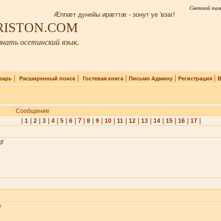
Светлой пам
Æппæт дунейы ирæттæ - зонут уе 'взаг!
IRISTON.COM
нать осетинский язык.
|
|
|
|
|
варь
Расширенный поиск
Гостевая книга
Письмо Админу
Регистрация
В
Сообщение
|
|
|
|
|
|
|
7
|
|
|
|
|
|
|
|
|
|
|
1
2
3
4
5
6
8
9
10
11
12
13
14
15
16
17
gf
v