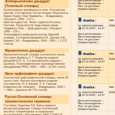
Дата регистрации: --
Æмбарынгæнæн дзырдуат
Местонахождение: --
(Толковый словарь)
Пол: не доступно
Комментариев: --
Использованы материалы из книг: Осетинские
обычаи. Составитель Гастан Агнаев. Рецензенты
Камал Ходов, Геор Чеджемты. – Владикавказ,
«Урсдон», 1999 – 172 с.;
dsadsa :
sxa
Ирон æгъдæуттæ. Чиныг сарæзта Агънаты
Гæстæн. Рецензенттæ Ходы Камал æмæ
не зарегистрирован
bfdb
Чеджемты Геор. – Дзæуджыхъæу, «Урсдон»,
16.10.2022 , 14:37
1999 – 176 с.;
Дата регистрации: --
Этнография и мифология осетин. Краткий
Местонахождение: --
словарь. Составили Дзадзиев А.Б., Дзуцев Х.В.,
Пол: не доступно
Караев С.М. – Владикавказ, 1994 – 284 с. ( 1 072
Комментариев: --
статьи)
Фразеологион дзырдуат
dsadsa :
sxa
Фразеологический словарь осетинского языка.
Составил Дзабиты З. Т. Редактор издания
не зарегистрирован
fbdb
Дзиццойты Ю. А.: 2-е дополненное издание. г.
16.10.2022 , 14:37
Цхинвал, Полиграфическое производственное
объединение РЮО, 2003. – 448 с. (5 241 статя)
Дата регистрации: --
Местонахождение: --
Пол: не доступно
Ирон орфографион дзырдуат
Комментариев: --
Осетинский орфографический словарь, около 58
тысяч слов. Научно-популярное издание.
Составители: Н. К. Багаев, Х. А. Таказов.
Издательство «Алания», – Владикавказ, 2002 г.
dsadsa :
sxa
— 688 с. (реально 49 770 статей)
не зарегистрирован
bfdb
16.10.2022 , 14:37
Русско-Осетинский словарь
Дата регистрации: --
лингвистических терминов
Местонахождение: --
Составил: Гацалова Л.Б. Книга издана в
Пол: не доступно
авторской редакции. Северо-Осетинский
Комментариев: --
институт гуманитарных и социальных
исследований – Владикавказ: РИО СОИГСИ,