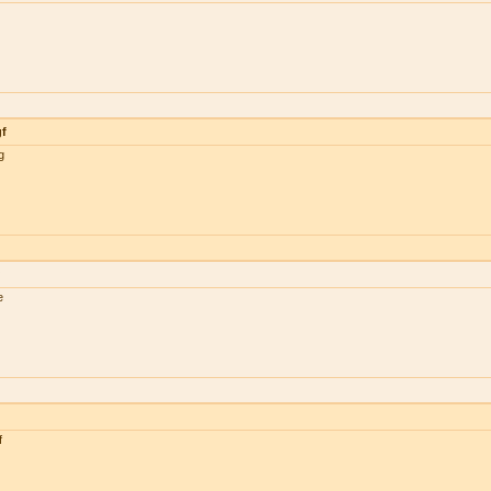
gf
g
e
f