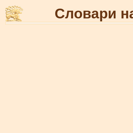
Словари н