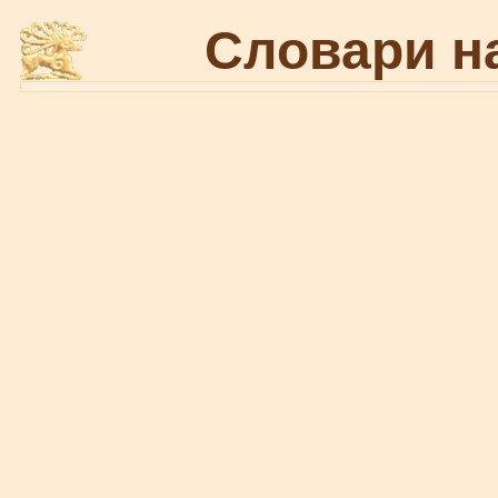
Словари н