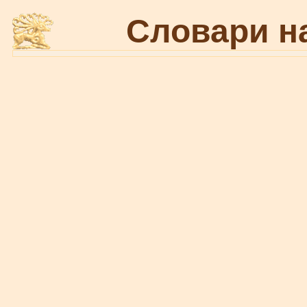
Словари н