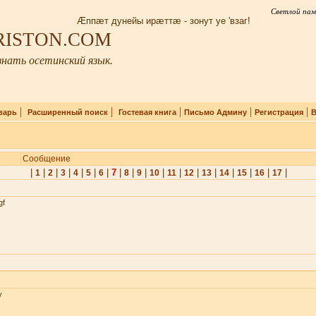
Светлой пам
Æппæт дунейы ирæттæ - зонут уе 'взаг!
IRISTON.COM
нать осетинский язык.
|
|
|
|
|
варь
Расширенный поиск
Гостевая книга
Письмо Админу
Регистрация
В
Сообщение
|
|
|
|
|
|
|
7
|
|
|
|
|
|
|
|
|
|
|
1
2
3
4
5
6
8
9
10
11
12
13
14
15
16
17
gf
v