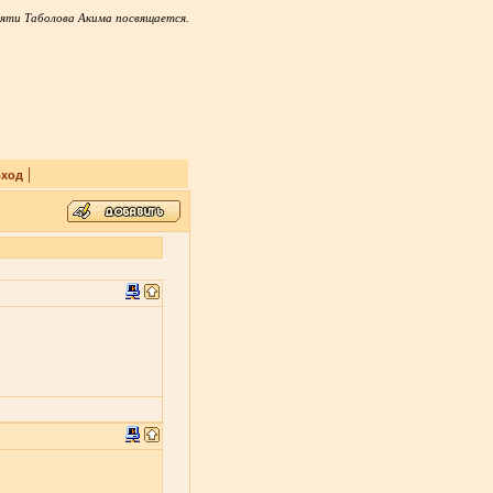
яти Таболова Акима посвящается.
|
ход