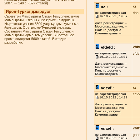
2007. — 140 с. (527 статей)
xz :
xz
Ирон-Туркаг дзырдуат
не зарегистрирован
dbb
Сарæзтой Мамсыраты Озкан Темурленк æмæ
16.10.2022 , 14:37
Мамсыраты Озканы чызг Ирмæ Темурленк.
Дата регистрации: --
Ныртæккæ дзы ис 5609 уацхъуыды. Куыст ма
Местонахождение: --
йыл цæуы. Осетинско-Турецкий словарь.
Пол: не доступно
Составили Мамсыраты Озкан Темурленк и
Комментариев: --
Мамсыраты Ирма Темурленк. В настоящее
время содержит 5609 статей. В стадии
разработки.
vfdvfd :
vfdv
не зарегистрирован
vfdv
16.10.2022 , 14:37
Дата регистрации: --
Местонахождение: --
Пол: не доступно
Комментариев: --
vdcvf :
xz
не зарегистрирован
ecvv
16.10.2022 , 14:37
Дата регистрации: --
Местонахождение: --
Пол: не доступно
Комментариев: --
vdcvf :
vfdf
не зарегистрирован
ghn
16.10.2022 , 14:37