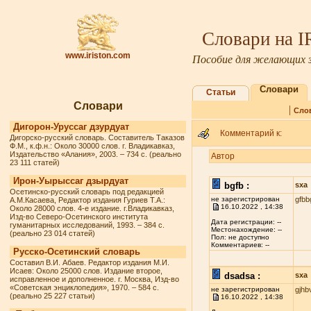
Словари на 
www.iriston.com
Пособие для желающих з
Словари
Статьи
Словари
|
Сло
Дигорон-Уруссаг дзурдуат
Комментарий к:
Дигорско-русский словарь. Составитель Таказов
Ф.М., к.ф.н.: Около 30000 слов. г. Владикавказ,
Издательство «Алания», 2003. – 734 с. (реально
Автор
23 111 статей)
Ирон-Уырыссаг дзырдуат
bgfb :
sxa
Осетинско-русский словарь под редакцией
не зарегистрирован
gfbb
А.М.Касаева, Редактор издания Гуриев Т.А.:
16.10.2022 , 14:38
Около 28000 слов. 4-е издание. г.Владикавказ,
Изд-во Северо-Осетинского института
Дата регистрации: --
гуманитарных исследований, 1993. – 384 с.
Местонахождение: --
(реально 23 014 статей)
Пол: не доступно
Комментариев: --
Русско-Осетинский словарь
Составил В.И. Абаев. Редактор издания М.И.
Исаев: Около 25000 слов. Издание второе,
dsadsa :
sxa
исправленное и дополненное. г. Москва, Изд-во
«Советская энциклопедия», 1970. – 584 с.
не зарегистрирован
gjhb
(реально 25 227 статьи)
16.10.2022 , 14:38