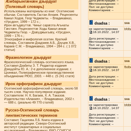
Дата регистрации: --
Æмбарынгæнæн дзырдуат
Местонахождение: --
(Толковый словарь)
Пол: не доступно
Комментариев: --
Использованы материалы из книг: Осетинские
обычаи. Составитель Гастан Агнаев. Рецензенты
Камал Ходов, Геор Чеджемты. – Владикавказ,
«Урсдон», 1999 – 172 с.;
dsadsa :
sxa
Ирон æгъдæуттæ. Чиныг сарæзта Агънаты
Гæстæн. Рецензенттæ Ходы Камал æмæ
не зарегистрирован
bfdb
Чеджемты Геор. – Дзæуджыхъæу, «Урсдон»,
16.10.2022 , 14:37
1999 – 176 с.;
Дата регистрации: --
Этнография и мифология осетин. Краткий
Местонахождение: --
словарь. Составили Дзадзиев А.Б., Дзуцев Х.В.,
Пол: не доступно
Караев С.М. – Владикавказ, 1994 – 284 с. ( 1 072
Комментариев: --
статьи)
Фразеологион дзырдуат
dsadsa :
sxa
Фразеологический словарь осетинского языка.
Составил Дзабиты З. Т. Редактор издания
не зарегистрирован
fbdb
Дзиццойты Ю. А.: 2-е дополненное издание. г.
16.10.2022 , 14:37
Цхинвал, Полиграфическое производственное
объединение РЮО, 2003. – 448 с. (5 241 статя)
Дата регистрации: --
Местонахождение: --
Пол: не доступно
Ирон орфографион дзырдуат
Комментариев: --
Осетинский орфографический словарь, около 58
тысяч слов. Научно-популярное издание.
Составители: Н. К. Багаев, Х. А. Таказов.
Издательство «Алания», – Владикавказ, 2002 г.
dsadsa :
sxa
— 688 с. (реально 49 770 статей)
не зарегистрирован
bfdb
16.10.2022 , 14:37
Русско-Осетинский словарь
Дата регистрации: --
лингвистических терминов
Местонахождение: --
Составил: Гацалова Л.Б. Книга издана в
Пол: не доступно
авторской редакции. Северо-Осетинский
Комментариев: --
институт гуманитарных и социальных
исследований – Владикавказ: РИО СОИГСИ,