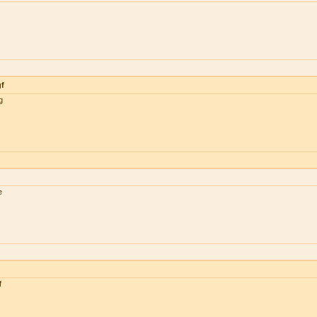
gf
g
e
f