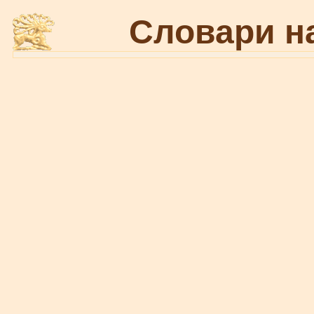
Словари н