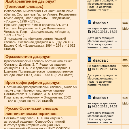
Дата регистрации: --
Æмбарынгæнæн дзырдуат
Местонахождение: --
(Толковый словарь)
Пол: не доступно
Комментариев: --
Использованы материалы из книг: Осетинские
обычаи. Составитель Гастан Агнаев. Рецензенты
Камал Ходов, Геор Чеджемты. – Владикавказ,
«Урсдон», 1999 – 172 с.;
dsadsa :
sxa
Ирон æгъдæуттæ. Чиныг сарæзта Агънаты
Гæстæн. Рецензенттæ Ходы Камал æмæ
не зарегистрирован
bfdb
Чеджемты Геор. – Дзæуджыхъæу, «Урсдон»,
16.10.2022 , 14:37
1999 – 176 с.;
Дата регистрации: --
Этнография и мифология осетин. Краткий
Местонахождение: --
словарь. Составили Дзадзиев А.Б., Дзуцев Х.В.,
Пол: не доступно
Караев С.М. – Владикавказ, 1994 – 284 с. ( 1 072
Комментариев: --
статьи)
Фразеологион дзырдуат
dsadsa :
sxa
Фразеологический словарь осетинского языка.
Составил Дзабиты З. Т. Редактор издания
не зарегистрирован
fbdb
Дзиццойты Ю. А.: 2-е дополненное издание. г.
16.10.2022 , 14:37
Цхинвал, Полиграфическое производственное
объединение РЮО, 2003. – 448 с. (5 241 статя)
Дата регистрации: --
Местонахождение: --
Пол: не доступно
Ирон орфографион дзырдуат
Комментариев: --
Осетинский орфографический словарь, около 58
тысяч слов. Научно-популярное издание.
Составители: Н. К. Багаев, Х. А. Таказов.
Издательство «Алания», – Владикавказ, 2002 г.
dsadsa :
sxa
— 688 с. (реально 49 770 статей)
не зарегистрирован
bfdb
16.10.2022 , 14:37
Русско-Осетинский словарь
Дата регистрации: --
лингвистических терминов
Местонахождение: --
Составил: Гацалова Л.Б. Книга издана в
Пол: не доступно
авторской редакции. Северо-Осетинский
Комментариев: --
институт гуманитарных и социальных
исследований – Владикавказ: РИО СОИГСИ,