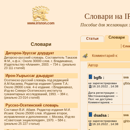
Словари на 
www.iriston.com
Пособие для желающих з
Словари
Статьи
Словари
|
Сло
Дигорон-Уруссаг дзурдуат
Комментарий к:
Дигорско-русский словарь. Составитель Таказов
Ф.М., к.ф.н.: Около 30000 слов. г. Владикавказ,
Издательство «Алания», 2003. – 734 с. (реально
Автор
23 111 статей)
Ирон-Уырыссаг дзырдуат
bgfb :
sxa
Осетинско-русский словарь под редакцией
не зарегистрирован
gfbb
А.М.Касаева, Редактор издания Гуриев Т.А.:
16.10.2022 , 14:38
Около 28000 слов. 4-е издание. г.Владикавказ,
Изд-во Северо-Осетинского института
Дата регистрации: --
гуманитарных исследований, 1993. – 384 с.
Местонахождение: --
(реально 23 014 статей)
Пол: не доступно
Комментариев: --
Русско-Осетинский словарь
Составил В.И. Абаев. Редактор издания М.И.
Исаев: Около 25000 слов. Издание второе,
dsadsa :
sxa
исправленное и дополненное. г. Москва, Изд-во
«Советская энциклопедия», 1970. – 584 с.
не зарегистрирован
gjhb
(реально 25 227 статьи)
16.10.2022 , 14:38