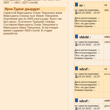
2007. — 140 с. (527 статей)
xz :
xz
Ирон-Туркаг дзырдуат
не зарегистрирован
dbb
Сарæзтой Мамсыраты Озкан Темурленк æмæ
16.10.2022 , 14:37
Мамсыраты Озканы чызг Ирмæ Темурленк.
Дата регистрации: --
Ныртæккæ дзы ис 5609 уацхъуыды. Куыст ма
Местонахождение: --
йыл цæуы. Осетинско-Турецкий словарь.
Пол: не доступно
Составили Мамсыраты Озкан Темурленк и
Комментариев: --
Мамсыраты Ирма Темурленк. В настоящее
время содержит 5609 статей. В стадии
разработки.
vfdvfd :
vfdv
не зарегистрирован
vfdv
16.10.2022 , 14:37
Дата регистрации: --
Местонахождение: --
Пол: не доступно
Комментариев: --
vdcvf :
xz
не зарегистрирован
ecvv
16.10.2022 , 14:37
Дата регистрации: --
Местонахождение: --
Пол: не доступно
Комментариев: --
vdcvf :
vfdf
не зарегистрирован
ghn
16.10.2022 , 14:37