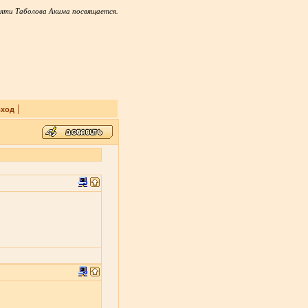
яти Таболова Акима посвящается.
|
ход