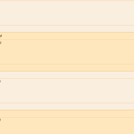
gf
g
e
f