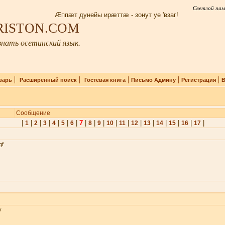
Светлой пам
Æппæт дунейы ирæттæ - зонут уе 'взаг!
IRISTON.COM
нать осетинский язык.
|
|
|
|
|
варь
Расширенный поиск
Гостевая книга
Письмо Админу
Регистрация
В
Сообщение
|
|
|
|
|
|
|
7
|
|
|
|
|
|
|
|
|
|
|
1
2
3
4
5
6
8
9
10
11
12
13
14
15
16
17
gf
v