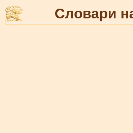
Словари н