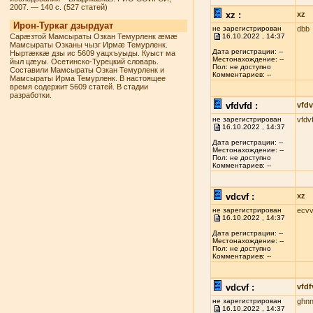
2007. — 140 с. (527 статей)
xz :
xz
Ирон-Туркаг дзырдуат
не зарегистрирован
dbb
Сарæзтой Мамсыраты Озкан Темурленк æмæ
16.10.2022 , 14:37
Мамсыраты Озканы чызг Ирмæ Темурленк.
Дата регистрации: --
Ныртæккæ дзы ис 5609 уацхъуыды. Куыст ма
Местонахождение: --
йыл цæуы. Осетинско-Турецкий словарь.
Пол: не доступно
Составили Мамсыраты Озкан Темурленк и
Комментариев: --
Мамсыраты Ирма Темурленк. В настоящее
время содержит 5609 статей. В стадии
разработки.
vfdvfd :
vfdv
не зарегистрирован
vfdv
16.10.2022 , 14:37
Дата регистрации: --
Местонахождение: --
Пол: не доступно
Комментариев: --
vdcvf :
xz
не зарегистрирован
ecvv
16.10.2022 , 14:37
Дата регистрации: --
Местонахождение: --
Пол: не доступно
Комментариев: --
vdcvf :
vfdf
не зарегистрирован
ghn
16.10.2022 , 14:37