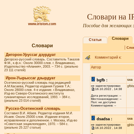
Словари на 
www.iriston.com
Пособие для желающих з
Словари
Статьи
Словари
|
Сло
Дигорон-Уруссаг дзурдуат
Комментарий к:
Дигорско-русский словарь. Составитель Таказов
Ф.М., к.ф.н.: Около 30000 слов. г. Владикавказ,
Издательство «Алания», 2003. – 734 с. (реально
Автор
23 111 статей)
Ирон-Уырыссаг дзырдуат
bgfb :
sxa
Осетинско-русский словарь под редакцией
не зарегистрирован
gfbb
А.М.Касаева, Редактор издания Гуриев Т.А.:
16.10.2022 , 14:38
Около 28000 слов. 4-е издание. г.Владикавказ,
Изд-во Северо-Осетинского института
Дата регистрации: --
гуманитарных исследований, 1993. – 384 с.
Местонахождение: --
(реально 23 014 статей)
Пол: не доступно
Комментариев: --
Русско-Осетинский словарь
Составил В.И. Абаев. Редактор издания М.И.
Исаев: Около 25000 слов. Издание второе,
dsadsa :
sxa
исправленное и дополненное. г. Москва, Изд-во
«Советская энциклопедия», 1970. – 584 с.
не зарегистрирован
gjhb
(реально 25 227 статьи)
16.10.2022 , 14:38