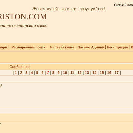
Светлой пам
Æппæт дунейы ирæттæ - зонут уе 'взаг!
IRISTON.COM
нать осетинский язык.
|
|
|
|
|
варь
Расширенный поиск
Гостевая книга
Письмо Админу
Регистрация
В
Сообщение
|
|
|
|
|
|
|
7
|
|
|
|
|
|
|
|
|
|
|
1
2
3
4
5
6
8
9
10
11
12
13
14
15
16
17
gf
v