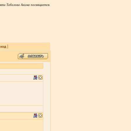
яти Таболова Акима посвящается.
|
ход