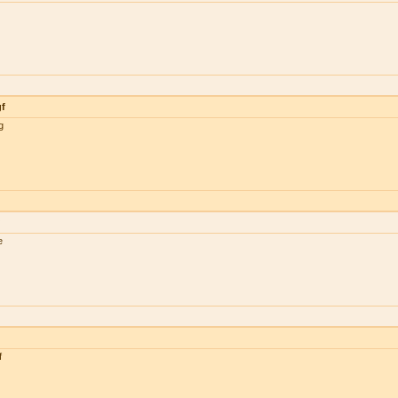
gf
g
e
f