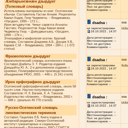
Дата регистрации: --
Æмбарынгæнæн дзырдуат
Местонахождение: --
(Толковый словарь)
Пол: не доступно
Комментариев: --
Использованы материалы из книг: Осетинские
обычаи. Составитель Гастан Агнаев. Рецензенты
Камал Ходов, Геор Чеджемты. – Владикавказ,
«Урсдон», 1999 – 172 с.;
dsadsa :
sxa
Ирон æгъдæуттæ. Чиныг сарæзта Агънаты
Гæстæн. Рецензенттæ Ходы Камал æмæ
не зарегистрирован
bfdb
Чеджемты Геор. – Дзæуджыхъæу, «Урсдон»,
16.10.2022 , 14:37
1999 – 176 с.;
Дата регистрации: --
Этнография и мифология осетин. Краткий
Местонахождение: --
словарь. Составили Дзадзиев А.Б., Дзуцев Х.В.,
Пол: не доступно
Караев С.М. – Владикавказ, 1994 – 284 с. ( 1 072
Комментариев: --
статьи)
Фразеологион дзырдуат
dsadsa :
sxa
Фразеологический словарь осетинского языка.
Составил Дзабиты З. Т. Редактор издания
не зарегистрирован
fbdb
Дзиццойты Ю. А.: 2-е дополненное издание. г.
16.10.2022 , 14:37
Цхинвал, Полиграфическое производственное
объединение РЮО, 2003. – 448 с. (5 241 статя)
Дата регистрации: --
Местонахождение: --
Пол: не доступно
Ирон орфографион дзырдуат
Комментариев: --
Осетинский орфографический словарь, около 58
тысяч слов. Научно-популярное издание.
Составители: Н. К. Багаев, Х. А. Таказов.
Издательство «Алания», – Владикавказ, 2002 г.
dsadsa :
sxa
— 688 с. (реально 49 770 статей)
не зарегистрирован
bfdb
16.10.2022 , 14:37
Русско-Осетинский словарь
Дата регистрации: --
лингвистических терминов
Местонахождение: --
Составил: Гацалова Л.Б. Книга издана в
Пол: не доступно
авторской редакции. Северо-Осетинский
Комментариев: --
институт гуманитарных и социальных
исследований – Владикавказ: РИО СОИГСИ,