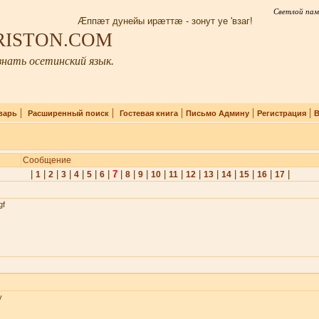
Светлой пам
Æппæт дунейы ирæттæ - зонут уе 'взаг!
IRISTON.COM
нать осетинский язык.
|
|
|
|
|
варь
Расширенный поиск
Гостевая книга
Письмо Админу
Регистрация
В
Сообщение
|
|
|
|
|
|
|
7
|
|
|
|
|
|
|
|
|
|
|
1
2
3
4
5
6
8
9
10
11
12
13
14
15
16
17
gf
v