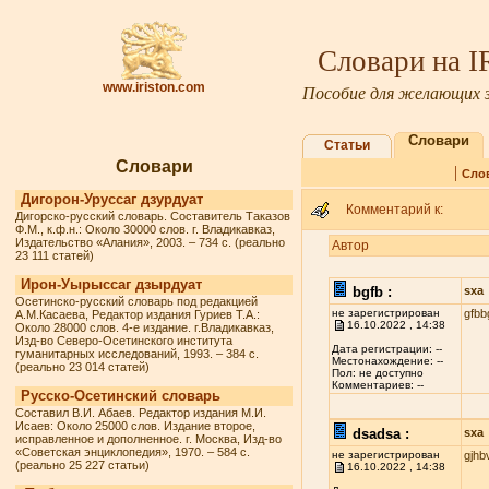
Словари на 
www.iriston.com
Пособие для желающих з
Словари
Статьи
Словари
|
Сло
Дигорон-Уруссаг дзурдуат
Комментарий к:
Дигорско-русский словарь. Составитель Таказов
Ф.М., к.ф.н.: Около 30000 слов. г. Владикавказ,
Издательство «Алания», 2003. – 734 с. (реально
Автор
23 111 статей)
Ирон-Уырыссаг дзырдуат
bgfb :
sxa
Осетинско-русский словарь под редакцией
не зарегистрирован
gfbb
А.М.Касаева, Редактор издания Гуриев Т.А.:
16.10.2022 , 14:38
Около 28000 слов. 4-е издание. г.Владикавказ,
Изд-во Северо-Осетинского института
Дата регистрации: --
гуманитарных исследований, 1993. – 384 с.
Местонахождение: --
(реально 23 014 статей)
Пол: не доступно
Комментариев: --
Русско-Осетинский словарь
Составил В.И. Абаев. Редактор издания М.И.
Исаев: Около 25000 слов. Издание второе,
dsadsa :
sxa
исправленное и дополненное. г. Москва, Изд-во
«Советская энциклопедия», 1970. – 584 с.
не зарегистрирован
gjhb
(реально 25 227 статьи)
16.10.2022 , 14:38