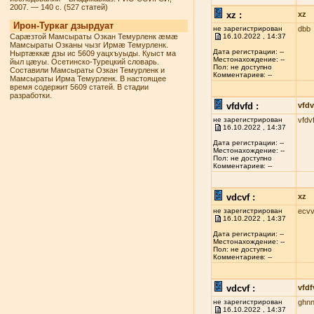
2007. — 140 с. (527 статей)
xz :
xz
Ирон-Туркаг дзырдуат
не зарегистрирован
dbb
Сарæзтой Мамсыраты Озкан Темурленк æмæ
16.10.2022 , 14:37
Мамсыраты Озканы чызг Ирмæ Темурленк.
Дата регистрации: --
Ныртæккæ дзы ис 5609 уацхъуыды. Куыст ма
Местонахождение: --
йыл цæуы. Осетинско-Турецкий словарь.
Пол: не доступно
Составили Мамсыраты Озкан Темурленк и
Комментариев: --
Мамсыраты Ирма Темурленк. В настоящее
время содержит 5609 статей. В стадии
разработки.
vfdvfd :
vfdv
не зарегистрирован
vfdv
16.10.2022 , 14:37
Дата регистрации: --
Местонахождение: --
Пол: не доступно
Комментариев: --
vdcvf :
xz
не зарегистрирован
ecvv
16.10.2022 , 14:37
Дата регистрации: --
Местонахождение: --
Пол: не доступно
Комментариев: --
vdcvf :
vfdf
не зарегистрирован
ghn
16.10.2022 , 14:37