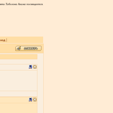
яти Таболова Акима посвящается.
|
ход