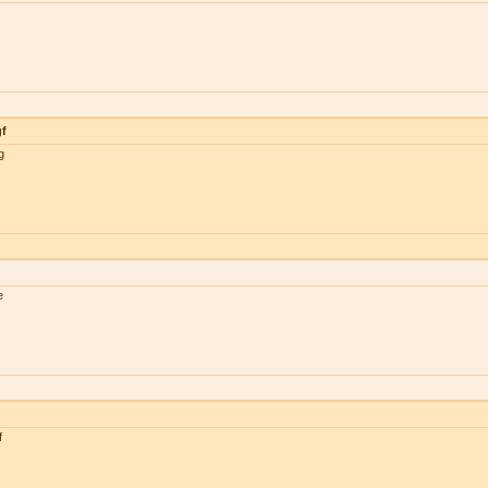
gf
g
e
f