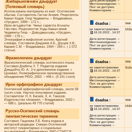
Дата регистрации: --
Æмбарынгæнæн дзырдуат
Местонахождение: --
(Толковый словарь)
Пол: не доступно
Комментариев: --
Использованы материалы из книг: Осетинские
обычаи. Составитель Гастан Агнаев. Рецензенты
Камал Ходов, Геор Чеджемты. – Владикавказ,
«Урсдон», 1999 – 172 с.;
dsadsa :
sxa
Ирон æгъдæуттæ. Чиныг сарæзта Агънаты
Гæстæн. Рецензенттæ Ходы Камал æмæ
не зарегистрирован
bfdb
Чеджемты Геор. – Дзæуджыхъæу, «Урсдон»,
16.10.2022 , 14:37
1999 – 176 с.;
Дата регистрации: --
Этнография и мифология осетин. Краткий
Местонахождение: --
словарь. Составили Дзадзиев А.Б., Дзуцев Х.В.,
Пол: не доступно
Караев С.М. – Владикавказ, 1994 – 284 с. ( 1 072
Комментариев: --
статьи)
Фразеологион дзырдуат
dsadsa :
sxa
Фразеологический словарь осетинского языка.
Составил Дзабиты З. Т. Редактор издания
не зарегистрирован
fbdb
Дзиццойты Ю. А.: 2-е дополненное издание. г.
16.10.2022 , 14:37
Цхинвал, Полиграфическое производственное
объединение РЮО, 2003. – 448 с. (5 241 статя)
Дата регистрации: --
Местонахождение: --
Пол: не доступно
Ирон орфографион дзырдуат
Комментариев: --
Осетинский орфографический словарь, около 58
тысяч слов. Научно-популярное издание.
Составители: Н. К. Багаев, Х. А. Таказов.
Издательство «Алания», – Владикавказ, 2002 г.
dsadsa :
sxa
— 688 с. (реально 49 770 статей)
не зарегистрирован
bfdb
16.10.2022 , 14:37
Русско-Осетинский словарь
Дата регистрации: --
лингвистических терминов
Местонахождение: --
Составил: Гацалова Л.Б. Книга издана в
Пол: не доступно
авторской редакции. Северо-Осетинский
Комментариев: --
институт гуманитарных и социальных
исследований – Владикавказ: РИО СОИГСИ,