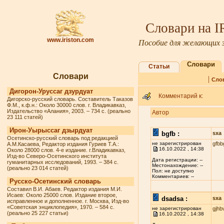
Словари на 
www.iriston.com
Пособие для желающих з
Словари
Статьи
Словари
|
Сло
Дигорон-Уруссаг дзурдуат
Комментарий к:
Дигорско-русский словарь. Составитель Таказов
Ф.М., к.ф.н.: Около 30000 слов. г. Владикавказ,
Издательство «Алания», 2003. – 734 с. (реально
Автор
23 111 статей)
Ирон-Уырыссаг дзырдуат
bgfb :
sxa
Осетинско-русский словарь под редакцией
не зарегистрирован
gfbb
А.М.Касаева, Редактор издания Гуриев Т.А.:
16.10.2022 , 14:38
Около 28000 слов. 4-е издание. г.Владикавказ,
Изд-во Северо-Осетинского института
Дата регистрации: --
гуманитарных исследований, 1993. – 384 с.
Местонахождение: --
(реально 23 014 статей)
Пол: не доступно
Комментариев: --
Русско-Осетинский словарь
Составил В.И. Абаев. Редактор издания М.И.
Исаев: Около 25000 слов. Издание второе,
dsadsa :
sxa
исправленное и дополненное. г. Москва, Изд-во
«Советская энциклопедия», 1970. – 584 с.
не зарегистрирован
gjhb
(реально 25 227 статьи)
16.10.2022 , 14:38