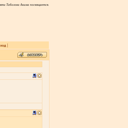
яти Таболова Акима посвящается.
|
ход