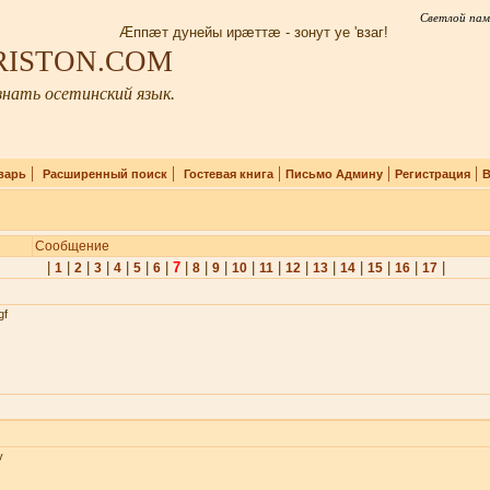
Светлой пам
Æппæт дунейы ирæттæ - зонут уе 'взаг!
IRISTON.COM
нать осетинский язык.
|
|
|
|
|
варь
Расширенный поиск
Гостевая книга
Письмо Админу
Регистрация
В
Сообщение
|
|
|
|
|
|
|
7
|
|
|
|
|
|
|
|
|
|
|
1
2
3
4
5
6
8
9
10
11
12
13
14
15
16
17
gf
v