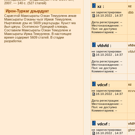
2007. — 140 с. (527 статей)
xz :
xz
Ирон-Туркаг дзырдуат
не зарегистрирован
dbb
Сарæзтой Мамсыраты Озкан Темурленк æмæ
16.10.2022 , 14:37
Мамсыраты Озканы чызг Ирмæ Темурленк.
Дата регистрации: --
Ныртæккæ дзы ис 5609 уацхъуыды. Куыст ма
Местонахождение: --
йыл цæуы. Осетинско-Турецкий словарь.
Пол: не доступно
Составили Мамсыраты Озкан Темурленк и
Комментариев: --
Мамсыраты Ирма Темурленк. В настоящее
время содержит 5609 статей. В стадии
разработки.
vfdvfd :
vfdv
не зарегистрирован
vfdv
16.10.2022 , 14:37
Дата регистрации: --
Местонахождение: --
Пол: не доступно
Комментариев: --
vdcvf :
xz
не зарегистрирован
ecvv
16.10.2022 , 14:37
Дата регистрации: --
Местонахождение: --
Пол: не доступно
Комментариев: --
vdcvf :
vfdf
не зарегистрирован
ghn
16.10.2022 , 14:37