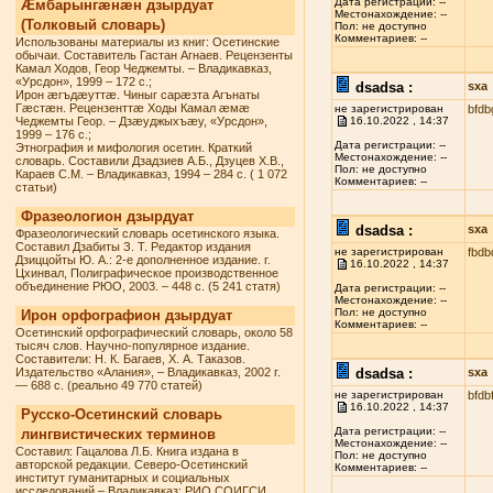
Дата регистрации: --
Æмбарынгæнæн дзырдуат
Местонахождение: --
(Толковый словарь)
Пол: не доступно
Комментариев: --
Использованы материалы из книг: Осетинские
обычаи. Составитель Гастан Агнаев. Рецензенты
Камал Ходов, Геор Чеджемты. – Владикавказ,
«Урсдон», 1999 – 172 с.;
dsadsa :
sxa
Ирон æгъдæуттæ. Чиныг сарæзта Агънаты
Гæстæн. Рецензенттæ Ходы Камал æмæ
не зарегистрирован
bfdb
Чеджемты Геор. – Дзæуджыхъæу, «Урсдон»,
16.10.2022 , 14:37
1999 – 176 с.;
Дата регистрации: --
Этнография и мифология осетин. Краткий
Местонахождение: --
словарь. Составили Дзадзиев А.Б., Дзуцев Х.В.,
Пол: не доступно
Караев С.М. – Владикавказ, 1994 – 284 с. ( 1 072
Комментариев: --
статьи)
Фразеологион дзырдуат
dsadsa :
sxa
Фразеологический словарь осетинского языка.
Составил Дзабиты З. Т. Редактор издания
не зарегистрирован
fbdb
Дзиццойты Ю. А.: 2-е дополненное издание. г.
16.10.2022 , 14:37
Цхинвал, Полиграфическое производственное
объединение РЮО, 2003. – 448 с. (5 241 статя)
Дата регистрации: --
Местонахождение: --
Пол: не доступно
Ирон орфографион дзырдуат
Комментариев: --
Осетинский орфографический словарь, около 58
тысяч слов. Научно-популярное издание.
Составители: Н. К. Багаев, Х. А. Таказов.
Издательство «Алания», – Владикавказ, 2002 г.
dsadsa :
sxa
— 688 с. (реально 49 770 статей)
не зарегистрирован
bfdb
16.10.2022 , 14:37
Русско-Осетинский словарь
Дата регистрации: --
лингвистических терминов
Местонахождение: --
Составил: Гацалова Л.Б. Книга издана в
Пол: не доступно
авторской редакции. Северо-Осетинский
Комментариев: --
институт гуманитарных и социальных
исследований – Владикавказ: РИО СОИГСИ,