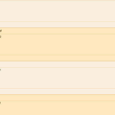
gf
g
e
f