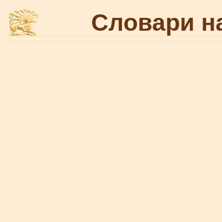
Словари н