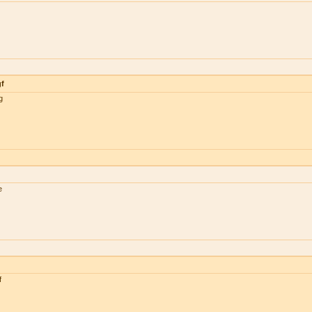
gf
g
e
f