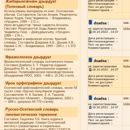
Дата регистрации: --
Æмбарынгæнæн дзырдуат
Местонахождение: --
(Толковый словарь)
Пол: не доступно
Комментариев: --
Использованы материалы из книг: Осетинские
обычаи. Составитель Гастан Агнаев. Рецензенты
Камал Ходов, Геор Чеджемты. – Владикавказ,
«Урсдон», 1999 – 172 с.;
dsadsa :
sxa
Ирон æгъдæуттæ. Чиныг сарæзта Агънаты
Гæстæн. Рецензенттæ Ходы Камал æмæ
не зарегистрирован
bfdb
Чеджемты Геор. – Дзæуджыхъæу, «Урсдон»,
16.10.2022 , 14:37
1999 – 176 с.;
Дата регистрации: --
Этнография и мифология осетин. Краткий
Местонахождение: --
словарь. Составили Дзадзиев А.Б., Дзуцев Х.В.,
Пол: не доступно
Караев С.М. – Владикавказ, 1994 – 284 с. ( 1 072
Комментариев: --
статьи)
Фразеологион дзырдуат
dsadsa :
sxa
Фразеологический словарь осетинского языка.
Составил Дзабиты З. Т. Редактор издания
не зарегистрирован
fbdb
Дзиццойты Ю. А.: 2-е дополненное издание. г.
16.10.2022 , 14:37
Цхинвал, Полиграфическое производственное
объединение РЮО, 2003. – 448 с. (5 241 статя)
Дата регистрации: --
Местонахождение: --
Пол: не доступно
Ирон орфографион дзырдуат
Комментариев: --
Осетинский орфографический словарь, около 58
тысяч слов. Научно-популярное издание.
Составители: Н. К. Багаев, Х. А. Таказов.
Издательство «Алания», – Владикавказ, 2002 г.
dsadsa :
sxa
— 688 с. (реально 49 770 статей)
не зарегистрирован
bfdb
16.10.2022 , 14:37
Русско-Осетинский словарь
Дата регистрации: --
лингвистических терминов
Местонахождение: --
Составил: Гацалова Л.Б. Книга издана в
Пол: не доступно
авторской редакции. Северо-Осетинский
Комментариев: --
институт гуманитарных и социальных
исследований – Владикавказ: РИО СОИГСИ,