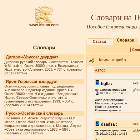
Словари на 
www.iriston.com
Пособие для желающих з
Словари
Статьи
Словари
|
Сло
Дигорон-Уруссаг дзурдуат
Комментарий к:
Дигорско-русский словарь. Составитель Таказов
Ф.М., к.ф.н.: Около 30000 слов. г. Владикавказ,
Издательство «Алания», 2003. – 734 с. (реально
Автор
23 111 статей)
Ирон-Уырыссаг дзырдуат
bgfb :
sxa
Осетинско-русский словарь под редакцией
не зарегистрирован
gfbb
А.М.Касаева, Редактор издания Гуриев Т.А.:
16.10.2022 , 14:38
Около 28000 слов. 4-е издание. г.Владикавказ,
Изд-во Северо-Осетинского института
Дата регистрации: --
гуманитарных исследований, 1993. – 384 с.
Местонахождение: --
(реально 23 014 статей)
Пол: не доступно
Комментариев: --
Русско-Осетинский словарь
Составил В.И. Абаев. Редактор издания М.И.
Исаев: Около 25000 слов. Издание второе,
dsadsa :
sxa
исправленное и дополненное. г. Москва, Изд-во
«Советская энциклопедия», 1970. – 584 с.
не зарегистрирован
gjhb
(реально 25 227 статьи)
16.10.2022 , 14:38