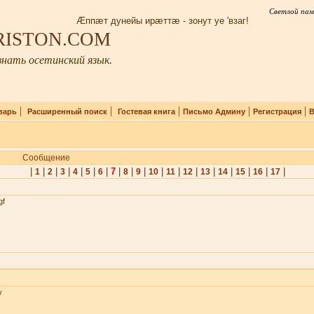
Светлой пам
Æппæт дунейы ирæттæ - зонут уе 'взаг!
IRISTON.COM
нать осетинский язык.
|
|
|
|
|
варь
Расширенный поиск
Гостевая книга
Письмо Админу
Регистрация
В
Сообщение
|
|
|
|
|
|
|
7
|
|
|
|
|
|
|
|
|
|
|
1
2
3
4
5
6
8
9
10
11
12
13
14
15
16
17
gf
v