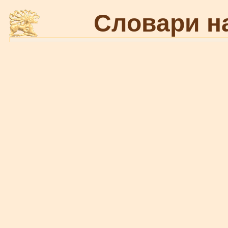
Словари н