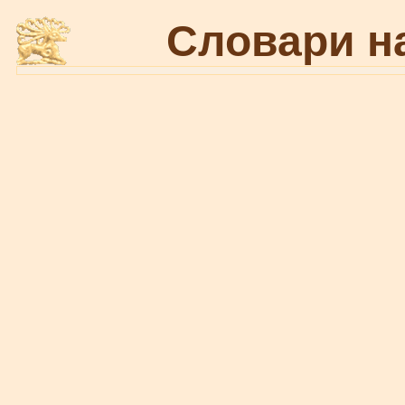
Словари н