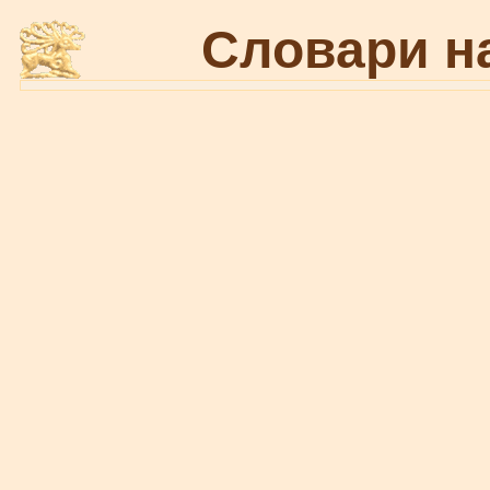
Словари н