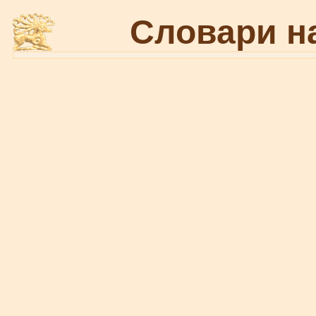
Словари н