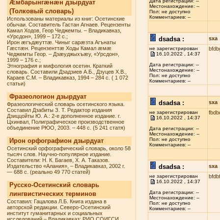
Дата регистрации: --
Æмбарынгæнæн дзырдуат
Местонахождение: --
(Толковый словарь)
Пол: не доступно
Комментариев: --
Использованы материалы из книг: Осетинские
обычаи. Составитель Гастан Агнаев. Рецензенты
Камал Ходов, Геор Чеджемты. – Владикавказ,
«Урсдон», 1999 – 172 с.;
dsadsa :
sxa
Ирон æгъдæуттæ. Чиныг сарæзта Агънаты
Гæстæн. Рецензенттæ Ходы Камал æмæ
не зарегистрирован
bfdb
Чеджемты Геор. – Дзæуджыхъæу, «Урсдон»,
16.10.2022 , 14:37
1999 – 176 с.;
Дата регистрации: --
Этнография и мифология осетин. Краткий
Местонахождение: --
словарь. Составили Дзадзиев А.Б., Дзуцев Х.В.,
Пол: не доступно
Караев С.М. – Владикавказ, 1994 – 284 с. ( 1 072
Комментариев: --
статьи)
Фразеологион дзырдуат
dsadsa :
sxa
Фразеологический словарь осетинского языка.
Составил Дзабиты З. Т. Редактор издания
не зарегистрирован
fbdb
Дзиццойты Ю. А.: 2-е дополненное издание. г.
16.10.2022 , 14:37
Цхинвал, Полиграфическое производственное
объединение РЮО, 2003. – 448 с. (5 241 статя)
Дата регистрации: --
Местонахождение: --
Пол: не доступно
Ирон орфографион дзырдуат
Комментариев: --
Осетинский орфографический словарь, около 58
тысяч слов. Научно-популярное издание.
Составители: Н. К. Багаев, Х. А. Таказов.
Издательство «Алания», – Владикавказ, 2002 г.
dsadsa :
sxa
— 688 с. (реально 49 770 статей)
не зарегистрирован
bfdb
16.10.2022 , 14:37
Русско-Осетинский словарь
Дата регистрации: --
лингвистических терминов
Местонахождение: --
Составил: Гацалова Л.Б. Книга издана в
Пол: не доступно
авторской редакции. Северо-Осетинский
Комментариев: --
институт гуманитарных и социальных
исследований – Владикавказ: РИО СОИГСИ,