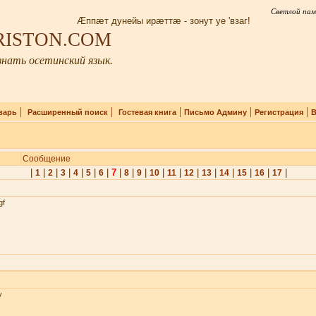
Светлой пам
Æппæт дунейы ирæттæ - зонут уе 'взаг!
IRISTON.COM
нать осетинский язык.
|
|
|
|
|
варь
Расширенный поиск
Гостевая книга
Письмо Админу
Регистрация
В
Сообщение
|
|
|
|
|
|
|
7
|
|
|
|
|
|
|
|
|
|
|
1
2
3
4
5
6
8
9
10
11
12
13
14
15
16
17
gf
v