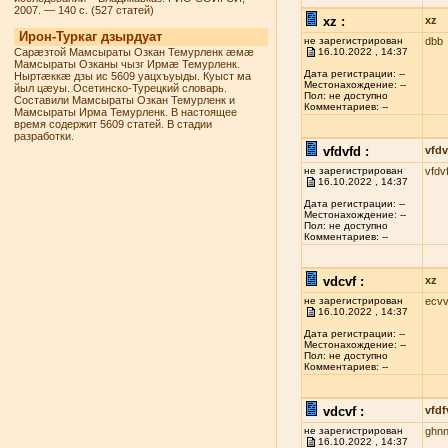
2007. — 140 с. (527 статей)
xz :
xz
Ирон-Туркаг дзырдуат
не зарегистрирован
dbb
Сарæзтой Мамсыраты Озкан Темурленк æмæ
16.10.2022 , 14:37
Мамсыраты Озканы чызг Ирмæ Темурленк.
Дата регистрации: --
Ныртæккæ дзы ис 5609 уацхъуыды. Куыст ма
Местонахождение: --
йыл цæуы. Осетинско-Турецкий словарь.
Пол: не доступно
Составили Мамсыраты Озкан Темурленк и
Комментариев: --
Мамсыраты Ирма Темурленк. В настоящее
время содержит 5609 статей. В стадии
разработки.
vfdvfd :
vfdv
не зарегистрирован
vfdv
16.10.2022 , 14:37
Дата регистрации: --
Местонахождение: --
Пол: не доступно
Комментариев: --
vdcvf :
xz
не зарегистрирован
ecvv
16.10.2022 , 14:37
Дата регистрации: --
Местонахождение: --
Пол: не доступно
Комментариев: --
vdcvf :
vfdf
не зарегистрирован
ghn
16.10.2022 , 14:37