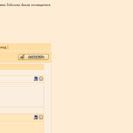
яти Таболова Акима посвящается.
|
ход