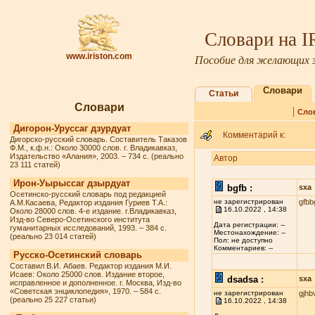
Словари на 
www.iriston.com
Пособие для желающих з
Словари
Статьи
Словари
|
Сло
Дигорон-Уруссаг дзурдуат
Комментарий к:
Дигорско-русский словарь. Составитель Таказов
Ф.М., к.ф.н.: Около 30000 слов. г. Владикавказ,
Издательство «Алания», 2003. – 734 с. (реально
Автор
23 111 статей)
Ирон-Уырыссаг дзырдуат
bgfb :
sxa
Осетинско-русский словарь под редакцией
не зарегистрирован
gfbb
А.М.Касаева, Редактор издания Гуриев Т.А.:
16.10.2022 , 14:38
Около 28000 слов. 4-е издание. г.Владикавказ,
Изд-во Северо-Осетинского института
Дата регистрации: --
гуманитарных исследований, 1993. – 384 с.
Местонахождение: --
(реально 23 014 статей)
Пол: не доступно
Комментариев: --
Русско-Осетинский словарь
Составил В.И. Абаев. Редактор издания М.И.
Исаев: Около 25000 слов. Издание второе,
dsadsa :
sxa
исправленное и дополненное. г. Москва, Изд-во
«Советская энциклопедия», 1970. – 584 с.
не зарегистрирован
gjhb
(реально 25 227 статьи)
16.10.2022 , 14:38