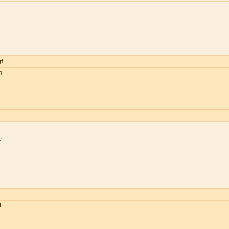
gf
g
e
f