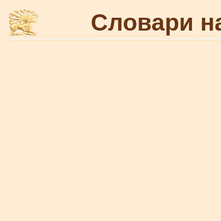
Словари н