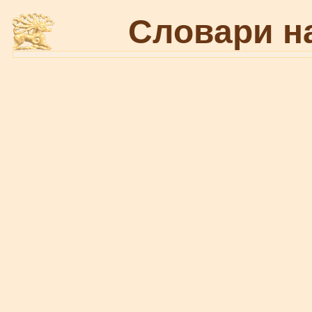
Словари н