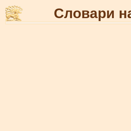
Словари н