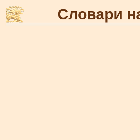
Словари н