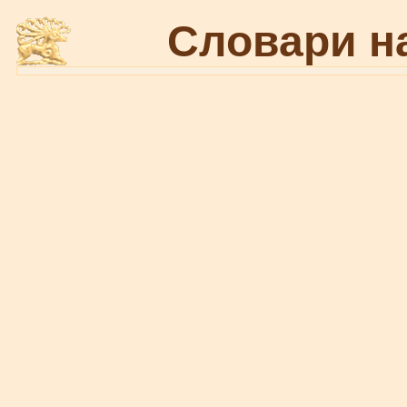
Словари н