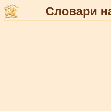
Словари н