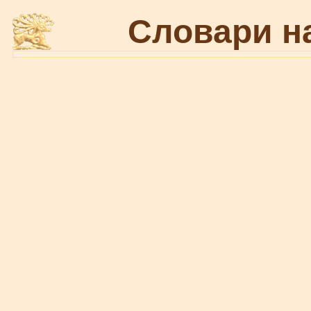
Словари н