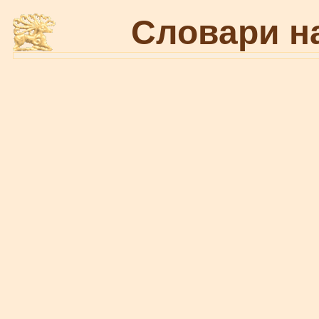
Словари н