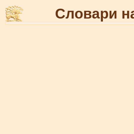
Словари н