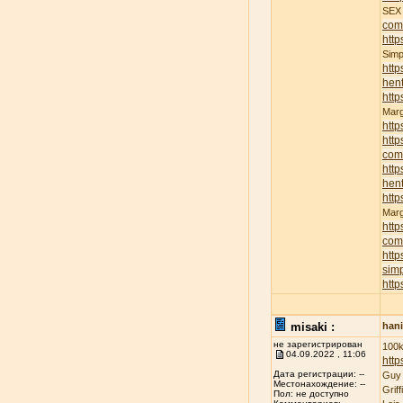
SE
com
http
Sim
http
hent
http
Mar
http
http
com
http
hent
http
Mar
http
com
http
sim
http
misaki :
han
не зарегистрирован
100k
04.09.2022 , 11:06
http
Дата регистрации: --
Guy
Местонахождение: --
Grif
Пол: не доступно