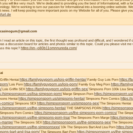
h you will like very much. We’re dedicated to providing you the best of Informational, with a f
nology. We’re working to turn our passion for Informational into a booming online website. W
st news. I will keep posting more important posts on my Website for all of you. Please give yo
://url.de
ncasinogum@gmail.com
 I read an article on this topic, the first thought was profound and difficult, and I wondered i
 has a discussion board for articles and photos similar to this topic. Could you please visit m
https://xn--o80b11omnnureda.com/
uss this topic?
ai
https://familyguyporn.us/lois-griffin-hentai/
https://
 Griffin Hentai
Family Guy Lois Porn
-porn/
https://familyguyporn.us/lois-porn/
https://famil
Lois Porn
Family Guy Meg Porn
/
https://familyguyporn.us/lois-griffin-sex/
Lois Griffin SEX
Simpsons Porn 100k Lisa Sim
s://simpsonsporn.us/lisa-simpson-porn/
https://simpsonsporn.u
Marge Simpson Porn
https://simpsonsporn.us/simpsons-hentai/
https:/
sons Hentai
Simpsons Porn Comics
n-comics/
https://simpsonsporn.us/simpsons-sex/
Simpsons SEX
The Simpsons Hentai
s://simpsonsporn.us/the-simpsons-hentai/
https://simpsonspo
THE SIMPSONS PORN
https://simpsonsporn.us/the-simpsons-porn-comics/
 Simpsons Porn Comics
The Simps
s://simpsonsporn.us/the-simpsons-porn-lisa/
https://simps
The Simpsons Porn Marge
n-marge/
https://simpsonsporn.us/the-simpsons-sex/
The Simpsons SEX
The Simpsons
s://simpsonsporn.us/the-simpsonsxxx/
https://si
10k The Simpsons Bart And Lisa Porn
sons-bart-and-lisa-porn/
https://simpsonsporn.us/the-simpso
The Simpsons Bart Porn