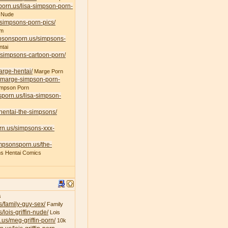
porn.us/lisa-simpson-porn-
 Nude
/simpsons-porn-pics/
am
mpsonsporn.us/simpsons-
tai
/simpsons-cartoon-porn/
arge-hentai/
Marge Porn
s/marge-simpson-porn-
impson Porn
sporn.us/lisa-simpson-
/hentai-the-simpsons/
rn.us/simpsons-xxx-
impsonsporn.us/the-
s Hentai Comics
s
s/family-guy-sex/
Family
/lois-griffin-nude/
Lois
.us/meg-griffin-porn/
10k