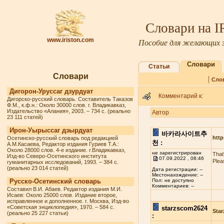
Словари на 
www.iriston.com
Пособие для желающих з
Словари
Статьи
Словари
|
Сло
Дигорон-Уруссаг дзурдуат
Комментарий к:
Дигорско-русский словарь. Составитель Таказов
Ф.М., к.ф.н.: Около 30000 слов. г. Владикавказ,
Издательство «Алания», 2003. – 734 с. (реально
Автор
23 111 статей)
Ирон-Уырыссаг дзырдуат
바카라사이트추
http
Осетинско-русский словарь под редакцией
천 :
А.М.Касаева, Редактор издания Гуриев Т.А.:
Около 28000 слов. 4-е издание. г.Владикавказ,
не зарегистрирован
That
Изд-во Северо-Осетинского института
07.09.2022 , 08:46
Plea
гуманитарных исследований, 1993. – 384 с.
(реально 23 014 статей)
Дата регистрации: --
Местонахождение: --
Русско-Осетинский словарь
Пол: не доступно
Комментариев: --
Составил В.И. Абаев. Редактор издания М.И.
Исаев: Около 25000 слов. Издание второе,
исправленное и дополненное. г. Москва, Изд-во
«Советская энциклопедия», 1970. – 584 с.
starzscom2624
Star
(реально 25 227 статьи)
: