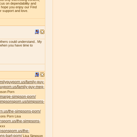
ocus on dependability and
e hope you enjoy our Find
ur support and love.
f others could understand.. My
e when you have time to
familyguyporn.us/family-guy-
yguyporn.us/family-guy-meg-
pson Porn
s/marge-simpson-porn/
/simpsonsporn.us/simpsons-
rn.us/the-simpsons-porn/
ons Porn Lisa
onsporn.us/the-simpsons-
xxx
mpsonsporn.us/the-
ns-bart-porn/
Lisa Simpson