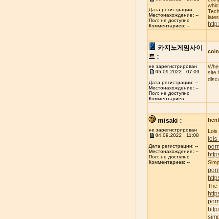
whic
Дата регистрации: --
Tech
Местонахождение: --
late
Пол: не доступно
http
Комментариев: --
카지노게임사이
coi
트 :
не зарегистрирован
When
05.09.2022 , 07:09
site
disc
Дата регистрации: --
Местонахождение: --
Пол: не доступно
Комментариев: --
misaki :
hent
не зарегистрирован
Lois
04.09.2022 , 11:08
lois
porn
Дата регистрации: --
Местонахождение: --
http
Пол: не доступно
Simp
Комментариев: --
por
http
The
http
por
http
simp