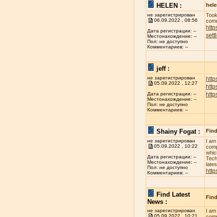
HELEN :
hel
не зарегистрирован
Took
06.09.2022 , 08:56
comm
http
Дата регистрации: --
sett
Местонахождение: --
Пол: не доступно
Комментариев: --
jeff :
не зарегистрирован
http
05.09.2022 , 12:27
htt
htt
Дата регистрации: --
Местонахождение: --
Пол: не доступно
Комментариев: --
Shainy Fogat :
Find
не зарегистрирован
I am
05.09.2022 , 10:22
comp
whic
Дата регистрации: --
Tech
Местонахождение: --
late
Пол: не доступно
http
Комментариев: --
Find Latest
Find
News :
не зарегистрирован
I am
05.09.2022 , 10:21
comp