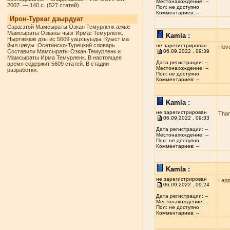
Местонахождение: --
2007. — 140 с. (527 статей)
Пол: не доступно
Комментариев: --
Ирон-Туркаг дзырдуат
Сарæзтой Мамсыраты Озкан Темурленк æмæ
Мамсыраты Озканы чызг Ирмæ Темурленк.
Kamla :
Ныртæккæ дзы ис 5609 уацхъуыды. Куыст ма
йыл цæуы. Осетинско-Турецкий словарь.
не зарегистрирован
I lo
Составили Мамсыраты Озкан Темурленк и
06.09.2022 , 09:39
Мамсыраты Ирма Темурленк. В настоящее
Дата регистрации: --
время содержит 5609 статей. В стадии
Местонахождение: --
разработки.
Пол: не доступно
Комментариев: --
Kamla :
не зарегистрирован
Than
06.09.2022 , 09:33
Дата регистрации: --
Местонахождение: --
Пол: не доступно
Комментариев: --
Kamla :
не зарегистрирован
I ap
06.09.2022 , 09:24
Дата регистрации: --
Местонахождение: --
Пол: не доступно
Комментариев: --