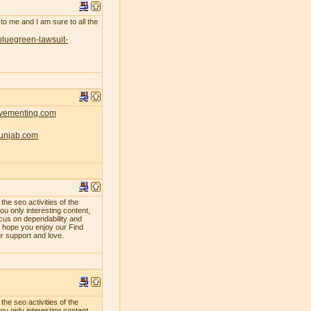
 to me and I am sure to all the
bluegreen-lawsuit-
ovementing.com
punjab.com
e seo activities of the
ou only interesting content,
ocus on dependability and
e hope you enjoy our Find
ur support and love.
e seo activities of the
ou only interesting content,