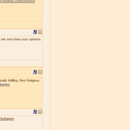
Foxnews.com/connect
 site and share your opinions.
lly fulfilling. Best Religious
ckages
Packages