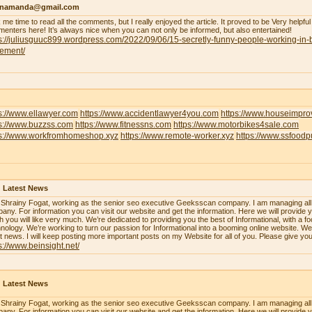
enamanda@gmail.com
 me time to read all the comments, but I really enjoyed the article. It proved to be Very helpful
enters here! It’s always nice when you can not only be informed, but also entertained!
s://juliusguuc899.wordpress.com/2022/09/06/15-secretly-funny-people-working-in-
lement/
s://www.ellawyer.com
https://www.accidentlawyer4you.com
https://www.houseimpr
ps://www.buzzss.com
https://www.fitnessns.com
https://www.motorbikes4sale.com
ps://www.workfromhomeshop.xyz
https://www.remote-worker.xyz
https://www.ssfood
 Latest News
 Shrainy Fogat, working as the senior seo executive Geeksscan company. I am managing all th
any. For information you can visit our website and get the information. Here we will provide y
h you will like very much. We’re dedicated to providing you the best of Informational, with a f
nology. We’re working to turn our passion for Informational into a booming online website. W
st news. I will keep posting more important posts on my Website for all of you. Please give yo
s://www.beinsight.net/
 Latest News
 Shrainy Fogat, working as the senior seo executive Geeksscan company. I am managing all th
any. For information you can visit our website and get the information. Here we will provide y