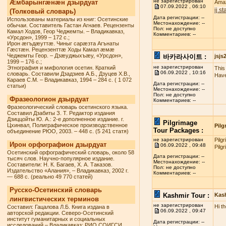
не зарегистрирован
Æмбарынгæнæн дзырдуат
Amaz
07.09.2022 , 06:10
ij.s
(Толковый словарь)
Дата регистрации: --
Использованы материалы из книг: Осетинские
Местонахождение: --
обычаи. Составитель Гастан Агнаев. Рецензенты
Пол: не доступно
Камал Ходов, Геор Чеджемты. – Владикавказ,
Комментариев: --
«Урсдон», 1999 – 172 с.;
Ирон æгъдæуттæ. Чиныг сарæзта Агънаты
Гæстæн. Рецензенттæ Ходы Камал æмæ
Чеджемты Геор. – Дзæуджыхъæу, «Урсдон»,
바카라사이트 :
jsj
1999 – 176 с.;
не зарегистрирован
Этнография и мифология осетин. Краткий
This 
06.09.2022 , 10:16
словарь. Составили Дзадзиев А.Б., Дзуцев Х.В.,
Have
Караев С.М. – Владикавказ, 1994 – 284 с. ( 1 072
Дата регистрации: --
статьи)
Местонахождение: --
Пол: не доступно
Фразеологион дзырдуат
Комментариев: --
Фразеологический словарь осетинского языка.
Составил Дзабиты З. Т. Редактор издания
Дзиццойты Ю. А.: 2-е дополненное издание. г.
Pilgrimage
Цхинвал, Полиграфическое производственное
Pilg
Tour Packages :
объединение РЮО, 2003. – 448 с. (5 241 статя)
не зарегистрирован
Pilg
Ирон орфографион дзырдуат
06.09.2022 , 09:48
Pilg
Осетинский орфографический словарь, около 58
Дата регистрации: --
тысяч слов. Научно-популярное издание.
Местонахождение: --
Составители: Н. К. Багаев, Х. А. Таказов.
Пол: не доступно
Издательство «Алания», – Владикавказ, 2002 г.
Комментариев: --
— 688 с. (реально 49 770 статей)
Русско-Осетинский словарь
Kashmir Tour :
Kas
лингвистических терминов
не зарегистрирован
Hi t
Составил: Гацалова Л.Б. Книга издана в
06.09.2022 , 09:47
авторской редакции. Северо-Осетинский
институт гуманитарных и социальных
Дата регистрации: --
исследований – Владикавказ: РИО СОИГСИ,