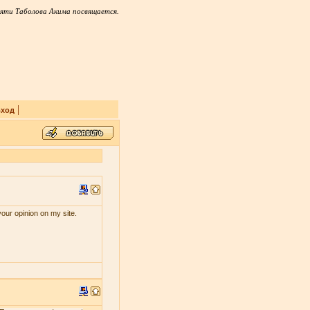
яти Таболова Акима посвящается.
|
ход
your opinion on my site.