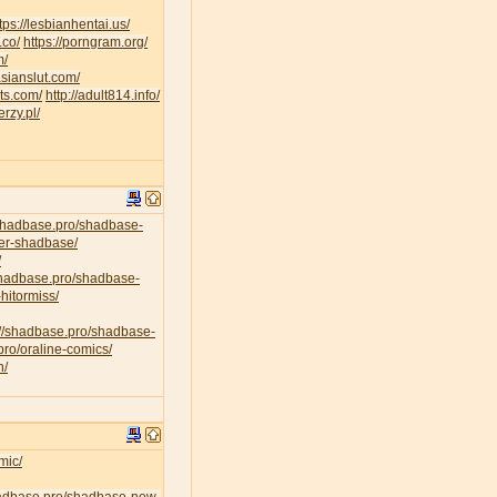
tps://lesbianhentai.us/
.co/
https://porngram.org/
m/
asianslut.com/
lts.com/
http://adult814.info/
erzy.pl/
/shadbase.pro/shadbase-
per-shadbase/
/
/shadbase.pro/shadbase-
hitormiss/
://shadbase.pro/shadbase-
pro/oraline-comics/
n/
mic/