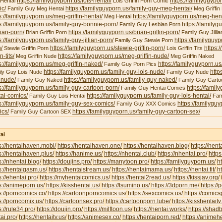
https://familyguyporn.us/lois-hentai/
https://familyguypor
 Hentai
Lois Griffin Porn Comic
ic/
https://familyguyporn.us/family-guy-meg-hentai/
Family Guy Meg Hentai
Meg Griffin 
s://familyguyporn.us/meg-griffin-hentai/
https://familyguyporn.us/meg-hent
Meg Hentai
s://familyguyporn.us/family-guy-bonnie-porn/
https://familyg
Family Guy Lesbian Porn
ian-porn/
https://familyguyporn.us/brian-griffin-porn/
Brian Griffin Porn
Family Guy Jillia
s://familyguyporn.us/family-guy-jillian-porn/
https://familyguy
Family Guy Stewie Porn
/
https://familyguyporn.us/stewie-griffin-porn/
https:/
Stewie Griffin Porn
Lois Griffin Tits
in-tits/
https://familyguyporn.us/meg-griffin-nude/
Meg Griffin Nude
Meg Griffin Naked
s://familyguyporn.us/meg-griffin-naked/
https://familyguyporn.us
Family Guy Porn Pics
https://familyguyporn.us/family-guy-lois-nude/
http
ly Guy Lois Nude
Family Guy Nude
-nude/
https://familyguyporn.us/family-guy-naked/
Family Guy Naked
Family Guy Carto
s://familyguyporn.us/family-guy-cartoon-porn/
https://famil
Family Guy Hentai Comics
ai-comics/
https://familyguyporn.us/family-guy-lois-hentai/
Family Guy Lois Hentai
Fam
s://familyguyporn.us/family-guy-sex-comics/
https://familygu
Family Guy XXX Comics
ics/
https://familyguyporn.us/family-guy-cartoon-sex/
Family Guy Cartoon SEX
ai
s://hentaihaven.mobi/
https://hentaihaven.one/
https://hentaihaven.blog/
https://hen
s://hentaihaven.plus/
https://hanime.us/
https://nhentai.club/
https://nhentai.pro/
https
s://nhentai.blog/
https://doujins.pro/
https://manytoon.pro/
https://familyguyporn.us/
h
s://hentaigasm.us/
https://hentaistream.us/
https://hentaimama.us/
https://hentai.fit/
h
s://ehentai.pro/
https://myhentaicomics.us/
https://hentai2read.us/
https://kissjav.org/
L
s://animeporn.us/
https://kisshentai.us/
https://tsumino.us/
https://3dporn.me/
https:/
s://porncomics.co/
https://cartoonporncomics.us/
https://sexcomics.us/
https://comics
s://porncomix.us/
https://cartoonsex.pro/
https://cartoonporn.tube/
https://kisshentait
s://rule34.pro/
https://doujin.pro/
https://milftoon.us/
https://hentai.works/
https://shad
ai.pro/
https://hentaitv.us/
https://animesex.co/
https://hentaiporn.red/
https://animehe