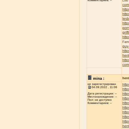
Lois
Комментариев: --
com
http
http
lesb
http
porn
griff
http
Fami
guy
http
hent
http
com
mina :
hent
не зарегистрирован
http
04.09.2022 , 11:06
http
http
Дата регистрации: --
Местонахождение: --
http
Пол: не доступно
http
Комментариев: --
http
http
http
http
hent