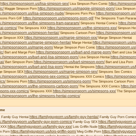
https://simpsonsporn.us/lisa-simpson-sex/
https://simpsons
X
Lisa Simpson Porn Comic
ic/
https://simpsonsporn.us/maggie-simpson-porn/
Maggie Simpson Porn
Lisa Simpson
s://simpsonsporn.us/lisa-simpson-nude/
https://simpsonsporn.us
Simpsons Porn Pics
https://simpsonsporn.us/simpsons-porn-gif/
psons Porn GIF
The Simpsons Tram Parar
s://simpsonsporn.us/the-simpsons-tram-pararam/
https://si
Simpsons Hentai Comics
ai-comics/
https://simpsonsporn.us/the-simpsons-xxx/
The Simpsons XXX
Simpson Hen
s://simpsonsporn.us/simpson-hentai/
https://simpsonsporn.us
Simpsons Cartoon Porn
https://simpsonsporn.us/marge-simpson-xxx/
ge Simpson XXX
Marge Simpson Hentai
s://simpsonsporn.us/marge-simpson-hentai/
https://simpsonsporn.us/m
Marge Hentai
s://simpsonsporn.us/marge-porn/
https://simpsonsporn.u
Marge Simpson Porn Comic
ic/
https://simpsonsporn.us/bart-and-marge-porn/
Bart and Marge Porn
Bart and Lisa S
s://simpsonsporn.us/bart-and-lisa-simpson-porn/
https://simpson
Lisa Simpson Hentai
ai/
https://simpsonsporn.us/bart-simpson-porn/
Bart Simpson Porn
Bart and Lisa Porn
s://simpsonsporn.us/bart-and-lisa-porn/
https://simpsonsporn.us
Hentai the Simpsons
https://simpsonsporn.us/marge-simpson-sex/
ge Simpson SEX
Simpsons Sex Comics
s://simpsonsporn.us/simpsons-sex-comics/
https://simpsonspo
Simpsons XXX Comics
ics/
https://simpsonsporn.us/simsons-porn/
Simsons Porn
The Simpsons Cartoon Porn
s://simpsonsporn.us/the-simpsons-cartoon-porn/
https://s
The Simpsons XXX Comics
psons-xxx-comics/
https://simpsonsporn.us/simpsons-xxx/
Simpsons XXX
The Simpson
s://simpsonsporn.us/the-simpsons-hentai-comics/
ime
https://familyguyporn.us/family-guy-hentai/
 Family Guy Hentai
Family Guy Porn Comic
s://familyguyporn.us/family-guy-porn-comics/
https://familyguyporn.u
Family Guy SEX
https://familyguyporn.us/family-guy-xxx/
https://familyguyporn.us
 XXX
Lois Griffin Nude
https://familyguyporn.us/lois-griffin-porn/
https://familyguyporn
fin Porn
Meg Griffin Porn