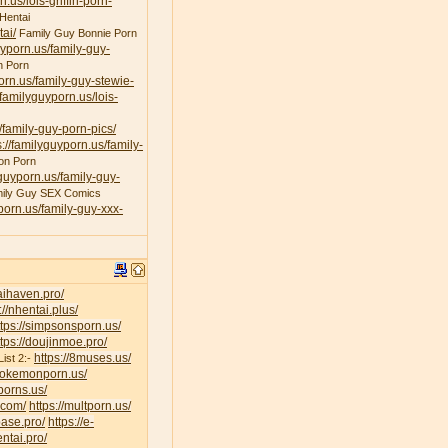
n.us/lois-griffin-porn-
Hentai
ai/
Family Guy Bonnie Porn
uyporn.us/family-guy-
n Porn
porn.us/family-guy-stewie-
/familyguyporn.us/lois-
/family-guy-porn-pics/
s://familyguyporn.us/family-
on Porn
yguyporn.us/family-guy-
ily Guy SEX Comics
yporn.us/family-guy-xxx-
taihaven.pro/
://nhentai.plus/
ttps://simpsonsporn.us/
ttps://doujinmoe.pro/
https://8muses.us/
ist 2:-
/pokemonporn.us/
porns.us/
v.com/
https://multporn.us/
base.pro/
https://e-
ntai.pro/