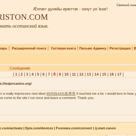
Светлой пам
Æппæт дунейы ирæттæ - зонут уе 'взаг!
IRISTON.COM
нать осетинский язык.
|
|
|
|
|
варь
Расширенный поиск
Гостевая книга
Письмо Админу
Регистрация
В
Сообщение
|
|
|
|
|
|
|
|
8
|
|
|
|
|
|
|
|
|
|
1
2
3
4
5
6
7
9
10
11
12
13
14
15
16
17
s://majorcasino.org/
바카라사이트추천
's a really impressive new idea!
It touched me a lot. I would love to hear 
se come to the site I run once and leave a comment. Thank you.
z.com/activate | Epix.com/devices | Foxnews.com/connect | ij.start.canon