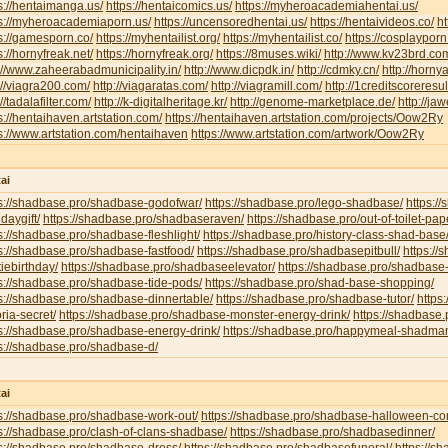
s://hentaimanga.us/
https://hentaicomics.us/
https://myheroacademiahentai.us/
ps://myheroacademiaporn.us/
https://uncensoredhentai.us/
https://hentaivideos.co/
ht
s://gamesporn.co/
https://myhentailist.org/
https://myhentailist.co/
https://cosplayporn
s://hornyfreak.net/
https://hornyfreak.org/
https://8muses.wiki/
http://www.kv23brd.co
://www.zaheerabadmunicipality.in/
http://www.dicpdk.in/
http://cdmky.cn/
http://horny
://viagra200.com/
http://viagaratas.com/
http://viagramill.com/
http://1creditscoreresu
://tadalafilter.com/
http://k-digitalheritage.kr/
http://genome-marketplace.de/
http://jaw
s://hentaihaven.artstation.com/
https://hentaihaven.artstation.com/projects/Oow2Ry
s://www.artstation.com/hentaihaven
https://www.artstation.com/artwork/Oow2Ry
ai
ps://shadbase.pro/shadbase-godofwar/
https://shadbase.pro/lego-shadbase/
https:/
hdaygift/
https://shadbase.pro/shadbaseraven/
https://shadbase.pro/out-of-toilet-pa
s://shadbase.pro/shadbase-fleshlight/
https://shadbase.pro/history-class-shad-base
s://shadbase.pro/shadbase-fastfood/
https://shadbase.pro/shadbasepitbull/
https:/
iebirthday/
https://shadbase.pro/shadbaseelevator/
https://shadbase.pro/shadbase-
s://shadbase.pro/shadbase-tide-pods/
https://shadbase.pro/shad-base-shopping/
s://shadbase.pro/shadbase-dinnertable/
https://shadbase.pro/shadbase-tutor/
https
oria-secret/
https://shadbase.pro/shadbase-monster-energy-drink/
https://shadbase.
s://shadbase.pro/shadbase-energy-drink/
https://shadbase.pro/happymeal-shadma
s://shadbase.pro/shadbase-d/
ai
s://shadbase.pro/shadbase-work-out/
https://shadbase.pro/shadbase-halloween-co
s://shadbase.pro/clash-of-clans-shadbase/
https://shadbase.pro/shadbasedinner/