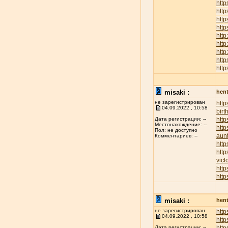
http
htt
http
http
http
http
http
http
http
misaki :
hent
не зарегистрирован
htt
04.09.2022 , 10:58
birt
http
Дата регистрации: --
Местонахождение: --
http
Пол: не доступно
aunt
Комментариев: --
http
http
vict
http
http
misaki :
hent
не зарегистрирован
http
04.09.2022 , 10:58
http
Дата регистрации: --