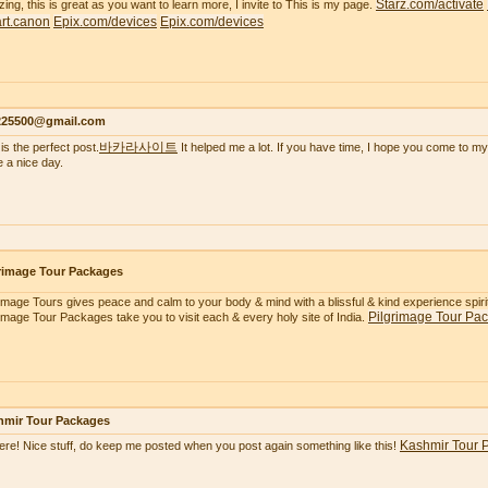
Starz.com/activate
ing, this is great as you want to learn more, I invite to This is my page.
tart.canon
Epix.com/devices
Epix.com/devices
s225500@gmail.com
바카라사이트
is the perfect post.
It helped me a lot. If you have time, I hope you come to my
 a nice day.
rimage Tour Packages
rimage Tours gives peace and calm to your body & mind with a blissful & kind experience spiritua
Pilgrimage Tour Pa
rimage Tour Packages take you to visit each & every holy site of India.
hmir Tour Packages
Kashmir Tour 
here! Nice stuff, do keep me posted when you post again something like this!