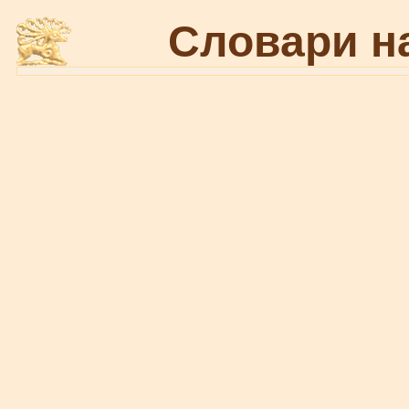
Словари н