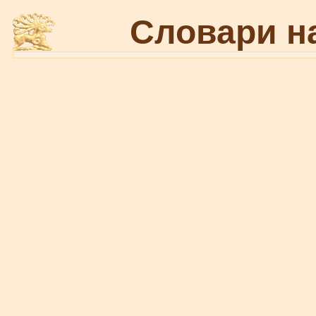
Словари н