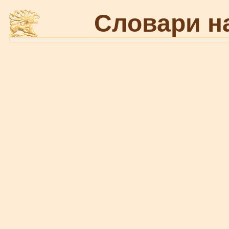
Словари н