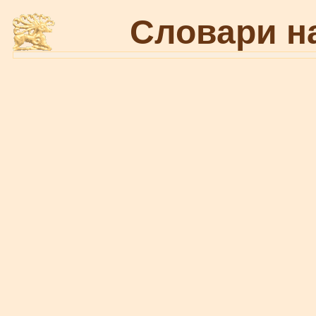
Словари н