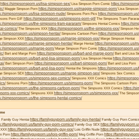
https://simpsonsporn.us/lisa-simpson-sex/
https://simpsons
X
Lisa Simpson Porn Comic
ic/
https://simpsonsporn.us/maggie-simpson-porn/
Maggie Simpson Porn
Lisa Simpson
s://simpsonsporn.us/lisa-simpson-nude/
https://simpsonsporn.us
Simpsons Porn Pics
https://simpsonsporn.us/simpsons-porn-gif/
psons Porn GIF
The Simpsons Tram Parar
s://simpsonsporn.us/the-simpsons-tram-pararam/
https://si
Simpsons Hentai Comics
ai-comics/
https://simpsonsporn.us/the-simpsons-xxx/
The Simpsons XXX
Simpson Hen
s://simpsonsporn.us/simpson-hentai/
https://simpsonsporn.us
Simpsons Cartoon Porn
https://simpsonsporn.us/marge-simpson-xxx/
ge Simpson XXX
Marge Simpson Hentai
s://simpsonsporn.us/marge-simpson-hentai/
https://simpsonsporn.us/m
Marge Hentai
s://simpsonsporn.us/marge-porn/
https://simpsonsporn.u
Marge Simpson Porn Comic
ic/
https://simpsonsporn.us/bart-and-marge-porn/
Bart and Marge Porn
Bart and Lisa S
s://simpsonsporn.us/bart-and-lisa-simpson-porn/
https://simpson
Lisa Simpson Hentai
ai/
https://simpsonsporn.us/bart-simpson-porn/
Bart Simpson Porn
Bart and Lisa Porn
s://simpsonsporn.us/bart-and-lisa-porn/
https://simpsonsporn.us
Hentai the Simpsons
https://simpsonsporn.us/marge-simpson-sex/
ge Simpson SEX
Simpsons Sex Comics
s://simpsonsporn.us/simpsons-sex-comics/
https://simpsonspo
Simpsons XXX Comics
ics/
https://simpsonsporn.us/simsons-porn/
Simsons Porn
The Simpsons Cartoon Porn
s://simpsonsporn.us/the-simpsons-cartoon-porn/
https://s
The Simpsons XXX Comics
psons-xxx-comics/
https://simpsonsporn.us/simpsons-xxx/
Simpsons XXX
The Simpson
s://simpsonsporn.us/the-simpsons-hentai-comics/
ime
https://familyguyporn.us/family-guy-hentai/
 Family Guy Hentai
Family Guy Porn Comic
s://familyguyporn.us/family-guy-porn-comics/
https://familyguyporn.u
Family Guy SEX
https://familyguyporn.us/family-guy-xxx/
https://familyguyporn.us
 XXX
Lois Griffin Nude
https://familyguyporn.us/lois-griffin-porn/
https://familyguyporn
fin Porn
Meg Griffin Porn