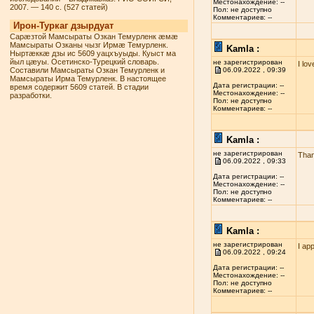
Местонахождение: --
2007. — 140 с. (527 статей)
Пол: не доступно
Комментариев: --
Ирон-Туркаг дзырдуат
Сарæзтой Мамсыраты Озкан Темурленк æмæ
Мамсыраты Озканы чызг Ирмæ Темурленк.
Kamla :
Ныртæккæ дзы ис 5609 уацхъуыды. Куыст ма
йыл цæуы. Осетинско-Турецкий словарь.
не зарегистрирован
I lo
Составили Мамсыраты Озкан Темурленк и
06.09.2022 , 09:39
Мамсыраты Ирма Темурленк. В настоящее
Дата регистрации: --
время содержит 5609 статей. В стадии
Местонахождение: --
разработки.
Пол: не доступно
Комментариев: --
Kamla :
не зарегистрирован
Than
06.09.2022 , 09:33
Дата регистрации: --
Местонахождение: --
Пол: не доступно
Комментариев: --
Kamla :
не зарегистрирован
I ap
06.09.2022 , 09:24
Дата регистрации: --
Местонахождение: --
Пол: не доступно
Комментариев: --