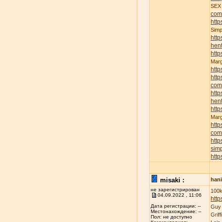
SE
com
http
Sim
http
hent
http
Mar
http
http
com
http
hent
http
Mar
http
com
http
sim
http
misaki :
han
не зарегистрирован
100k
04.09.2022 , 11:06
http
Дата регистрации: --
Guy
Местонахождение: --
Grif
Пол: не доступно