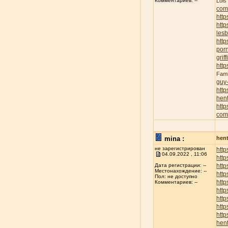
Lois
Комментариев: --
com
http
http
lesb
http
porn
griff
http
Fami
guy
http
hent
http
com
mina :
hent
не зарегистрирован
http
04.09.2022 , 11:06
http
http
Дата регистрации: --
Местонахождение: --
http
Пол: не доступно
http
Комментариев: --
http
http
http
http
hent