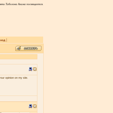
яти Таболова Акима посвящается.
|
ход
your opinion on my site.