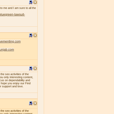
 to me and I am sure to all the
bluegreen-lawsuit-
ovementing.com
punjab.com
e seo activities of the
ou only interesting content,
ocus on dependability and
e hope you enjoy our Find
ur support and love.
e seo activities of the
ou only interesting content,