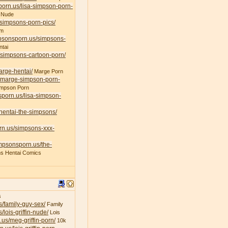
porn.us/lisa-simpson-porn-
 Nude
/simpsons-porn-pics/
am
mpsonsporn.us/simpsons-
tai
/simpsons-cartoon-porn/
arge-hentai/
Marge Porn
s/marge-simpson-porn-
impson Porn
sporn.us/lisa-simpson-
/hentai-the-simpsons/
rn.us/simpsons-xxx-
impsonsporn.us/the-
s Hentai Comics
s
s/family-guy-sex/
Family
/lois-griffin-nude/
Lois
.us/meg-griffin-porn/
10k