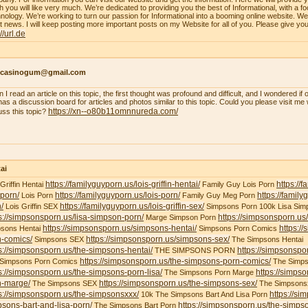
h you will like very much. We’re dedicated to providing you the best of Informational, with a f
nology. We’re working to turn our passion for Informational into a booming online website. W
st news. I will keep posting more important posts on my Website for all of you. Please give yo
://url.de
ncasinogum@gmail.com
 I read an article on this topic, the first thought was profound and difficult, and I wondered i
 has a discussion board for articles and photos similar to this topic. Could you please visit m
https://xn--o80b11omnnureda.com/
uss this topic?
ai
https://familyguyporn.us/lois-griffin-hentai/
https://
 Griffin Hentai
Family Guy Lois Porn
-porn/
https://familyguyporn.us/lois-porn/
https://famil
Lois Porn
Family Guy Meg Porn
/
https://familyguyporn.us/lois-griffin-sex/
Lois Griffin SEX
Simpsons Porn 100k Lisa Sim
s://simpsonsporn.us/lisa-simpson-porn/
https://simpsonsporn.u
Marge Simpson Porn
https://simpsonsporn.us/simpsons-hentai/
https:/
sons Hentai
Simpsons Porn Comics
n-comics/
https://simpsonsporn.us/simpsons-sex/
Simpsons SEX
The Simpsons Hentai
s://simpsonsporn.us/the-simpsons-hentai/
https://simpsonspo
THE SIMPSONS PORN
https://simpsonsporn.us/the-simpsons-porn-comics/
 Simpsons Porn Comics
The Simps
s://simpsonsporn.us/the-simpsons-porn-lisa/
https://simps
The Simpsons Porn Marge
n-marge/
https://simpsonsporn.us/the-simpsons-sex/
The Simpsons SEX
The Simpsons
s://simpsonsporn.us/the-simpsonsxxx/
https://si
10k The Simpsons Bart And Lisa Porn
sons-bart-and-lisa-porn/
https://simpsonsporn.us/the-simpso
The Simpsons Bart Porn