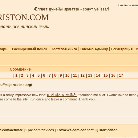
Светлой пам
Æппæт дунейы ирæттæ - зонут уе 'взаг!
IRISTON.COM
нать осетинский язык.
|
|
|
|
|
варь
Расширенный поиск
Гостевая книга
Письмо Админу
Регистрация
В
Сообщение
|
|
|
|
|
|
|
|
8
|
|
|
|
|
|
|
|
|
|
1
2
3
4
5
6
7
9
10
11
12
13
14
15
16
17
s://majorcasino.org/
바카라사이트추천
's a really impressive new idea!
It touched me a lot. I would love to hear 
se come to the site I run once and leave a comment. Thank you.
z.com/activate | Epix.com/devices | Foxnews.com/connect | ij.start.canon