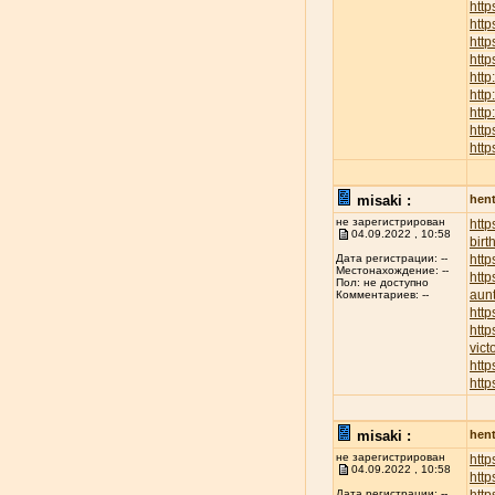
http
htt
http
http
http
http
http
http
http
misaki :
hent
не зарегистрирован
htt
04.09.2022 , 10:58
birt
http
Дата регистрации: --
Местонахождение: --
http
Пол: не доступно
aunt
Комментариев: --
http
http
vict
http
http
misaki :
hent
не зарегистрирован
http
04.09.2022 , 10:58
http
Дата регистрации: --