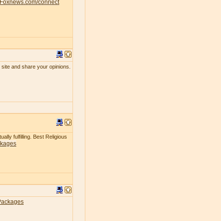
Foxnews.com/connect
 site and share your opinions.
lly fulfilling. Best Religious
ckages
Packages