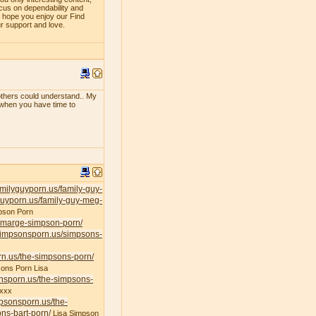
ocus on dependability and
e hope you enjoy our Find
ur support and love.
f others could understand.. My
e when you have time to
familyguyporn.us/family-guy-
yguyporn.us/family-guy-meg-
pson Porn
s/marge-simpson-porn/
/simpsonsporn.us/simpsons-
rn.us/the-simpsons-porn/
ons Porn Lisa
onsporn.us/the-simpsons-
xxx
mpsonsporn.us/the-
ns-bart-porn/
Lisa Simpson