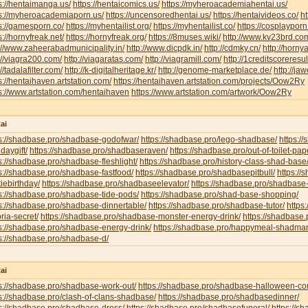
s://hentaimanga.us/
https://hentaicomics.us/
https://myheroacademiahentai.us/
ps://myheroacademiaporn.us/
https://uncensoredhentai.us/
https://hentaivideos.co/
ht
s://gamesporn.co/
https://myhentailist.org/
https://myhentailist.co/
https://cosplayporn
s://hornyfreak.net/
https://hornyfreak.org/
https://8muses.wiki/
http://www.kv23brd.co
://www.zaheerabadmunicipality.in/
http://www.dicpdk.in/
http://cdmky.cn/
http://horny
://viagra200.com/
http://viagaratas.com/
http://viagramill.com/
http://1creditscoreresu
://tadalafilter.com/
http://k-digitalheritage.kr/
http://genome-marketplace.de/
http://jaw
s://hentaihaven.artstation.com/
https://hentaihaven.artstation.com/projects/Oow2Ry
s://www.artstation.com/hentaihaven
https://www.artstation.com/artwork/Oow2Ry
ai
ps://shadbase.pro/shadbase-godofwar/
https://shadbase.pro/lego-shadbase/
https:/
hdaygift/
https://shadbase.pro/shadbaseraven/
https://shadbase.pro/out-of-toilet-pa
s://shadbase.pro/shadbase-fleshlight/
https://shadbase.pro/history-class-shad-base
s://shadbase.pro/shadbase-fastfood/
https://shadbase.pro/shadbasepitbull/
https:/
iebirthday/
https://shadbase.pro/shadbaseelevator/
https://shadbase.pro/shadbase-
s://shadbase.pro/shadbase-tide-pods/
https://shadbase.pro/shad-base-shopping/
s://shadbase.pro/shadbase-dinnertable/
https://shadbase.pro/shadbase-tutor/
https
oria-secret/
https://shadbase.pro/shadbase-monster-energy-drink/
https://shadbase.
s://shadbase.pro/shadbase-energy-drink/
https://shadbase.pro/happymeal-shadma
s://shadbase.pro/shadbase-d/
ai
s://shadbase.pro/shadbase-work-out/
https://shadbase.pro/shadbase-halloween-co
s://shadbase.pro/clash-of-clans-shadbase/
https://shadbase.pro/shadbasedinner/