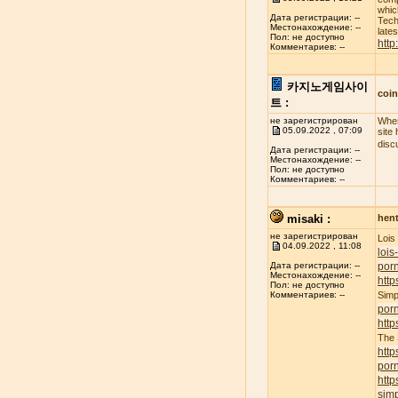
whic
Дата регистрации: --
Tech
Местонахождение: --
late
Пол: не доступно
http
Комментариев: --
카지노게임사이
coi
트 :
не зарегистрирован
When
05.09.2022 , 07:09
site
disc
Дата регистрации: --
Местонахождение: --
Пол: не доступно
Комментариев: --
misaki :
hent
не зарегистрирован
Lois
04.09.2022 , 11:08
lois
porn
Дата регистрации: --
Местонахождение: --
http
Пол: не доступно
Simp
Комментариев: --
por
http
The
http
por
http
simp