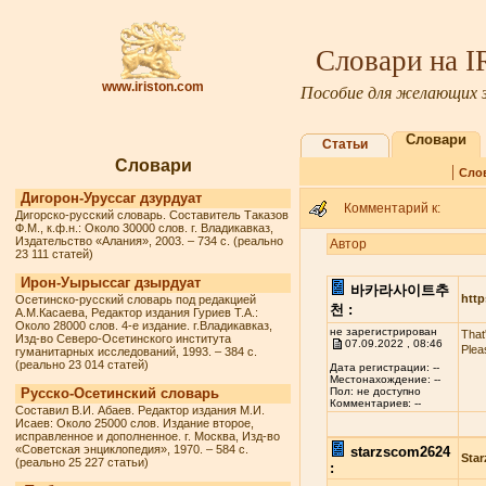
Словари на 
www.iriston.com
Пособие для желающих з
Словари
Статьи
Словари
|
Сло
Дигорон-Уруссаг дзурдуат
Комментарий к:
Дигорско-русский словарь. Составитель Таказов
Ф.М., к.ф.н.: Около 30000 слов. г. Владикавказ,
Издательство «Алания», 2003. – 734 с. (реально
Автор
23 111 статей)
Ирон-Уырыссаг дзырдуат
바카라사이트추
http
Осетинско-русский словарь под редакцией
천 :
А.М.Касаева, Редактор издания Гуриев Т.А.:
Около 28000 слов. 4-е издание. г.Владикавказ,
не зарегистрирован
That
Изд-во Северо-Осетинского института
07.09.2022 , 08:46
Plea
гуманитарных исследований, 1993. – 384 с.
(реально 23 014 статей)
Дата регистрации: --
Местонахождение: --
Русско-Осетинский словарь
Пол: не доступно
Комментариев: --
Составил В.И. Абаев. Редактор издания М.И.
Исаев: Около 25000 слов. Издание второе,
исправленное и дополненное. г. Москва, Изд-во
«Советская энциклопедия», 1970. – 584 с.
starzscom2624
Star
(реально 25 227 статьи)
: