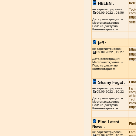
HELEN :
hel
не зарегистрирован
Took
06.09.2022 , 08:56
comm
http
Дата регистрации: --
sett
Местонахождение: --
Пол: не доступно
Комментариев: --
jeff :
не зарегистрирован
http
05.09.2022 , 12:27
htt
htt
Дата регистрации: --
Местонахождение: --
Пол: не доступно
Комментариев: --
Shainy Fogat :
Find
не зарегистрирован
I am
05.09.2022 , 10:22
comp
whic
Дата регистрации: --
Tech
Местонахождение: --
late
Пол: не доступно
http
Комментариев: --
Find Latest
Find
News :
не зарегистрирован
I am
05.09.2022 , 10:21
comp