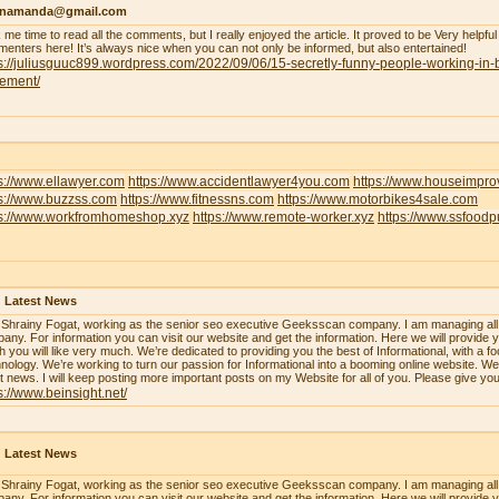
enamanda@gmail.com
 me time to read all the comments, but I really enjoyed the article. It proved to be Very helpful
enters here! It’s always nice when you can not only be informed, but also entertained!
s://juliusguuc899.wordpress.com/2022/09/06/15-secretly-funny-people-working-in-
lement/
s://www.ellawyer.com
https://www.accidentlawyer4you.com
https://www.houseimpr
ps://www.buzzss.com
https://www.fitnessns.com
https://www.motorbikes4sale.com
ps://www.workfromhomeshop.xyz
https://www.remote-worker.xyz
https://www.ssfood
 Latest News
 Shrainy Fogat, working as the senior seo executive Geeksscan company. I am managing all th
any. For information you can visit our website and get the information. Here we will provide y
h you will like very much. We’re dedicated to providing you the best of Informational, with a f
nology. We’re working to turn our passion for Informational into a booming online website. W
st news. I will keep posting more important posts on my Website for all of you. Please give yo
s://www.beinsight.net/
 Latest News
 Shrainy Fogat, working as the senior seo executive Geeksscan company. I am managing all th
any. For information you can visit our website and get the information. Here we will provide y