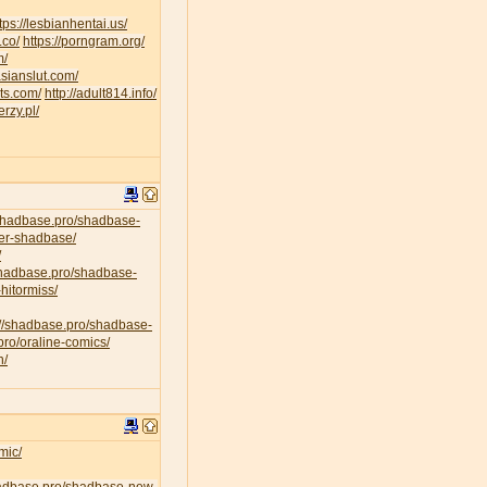
tps://lesbianhentai.us/
.co/
https://porngram.org/
m/
asianslut.com/
lts.com/
http://adult814.info/
erzy.pl/
/shadbase.pro/shadbase-
per-shadbase/
/
/shadbase.pro/shadbase-
hitormiss/
://shadbase.pro/shadbase-
pro/oraline-comics/
n/
mic/