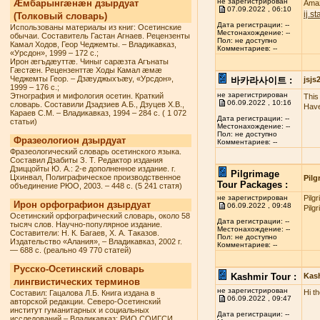
не зарегистрирован
Æмбарынгæнæн дзырдуат
Amaz
07.09.2022 , 06:10
ij.s
(Толковый словарь)
Дата регистрации: --
Использованы материалы из книг: Осетинские
Местонахождение: --
обычаи. Составитель Гастан Агнаев. Рецензенты
Пол: не доступно
Камал Ходов, Геор Чеджемты. – Владикавказ,
Комментариев: --
«Урсдон», 1999 – 172 с.;
Ирон æгъдæуттæ. Чиныг сарæзта Агънаты
Гæстæн. Рецензенттæ Ходы Камал æмæ
Чеджемты Геор. – Дзæуджыхъæу, «Урсдон»,
바카라사이트 :
jsj
1999 – 176 с.;
не зарегистрирован
Этнография и мифология осетин. Краткий
This 
06.09.2022 , 10:16
словарь. Составили Дзадзиев А.Б., Дзуцев Х.В.,
Have
Караев С.М. – Владикавказ, 1994 – 284 с. ( 1 072
Дата регистрации: --
статьи)
Местонахождение: --
Пол: не доступно
Фразеологион дзырдуат
Комментариев: --
Фразеологический словарь осетинского языка.
Составил Дзабиты З. Т. Редактор издания
Дзиццойты Ю. А.: 2-е дополненное издание. г.
Pilgrimage
Цхинвал, Полиграфическое производственное
Pilg
Tour Packages :
объединение РЮО, 2003. – 448 с. (5 241 статя)
не зарегистрирован
Pilg
Ирон орфографион дзырдуат
06.09.2022 , 09:48
Pilg
Осетинский орфографический словарь, около 58
Дата регистрации: --
тысяч слов. Научно-популярное издание.
Местонахождение: --
Составители: Н. К. Багаев, Х. А. Таказов.
Пол: не доступно
Издательство «Алания», – Владикавказ, 2002 г.
Комментариев: --
— 688 с. (реально 49 770 статей)
Русско-Осетинский словарь
Kashmir Tour :
Kas
лингвистических терминов
не зарегистрирован
Hi t
Составил: Гацалова Л.Б. Книга издана в
06.09.2022 , 09:47
авторской редакции. Северо-Осетинский
институт гуманитарных и социальных
Дата регистрации: --
исследований – Владикавказ: РИО СОИГСИ,