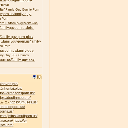
n.us/lois-griffin-porn-
Hentai
ai/
Family Guy Bonnie Porn
uyporn.us/family-guy-
n Porn
porn.us/family-guy-stewie-
/familyguyporn.us/lois-
/family-guy-porn-pics/
s://familyguyporn.us/family-
on Porn
yguyporn.us/family-guy-
ily Guy SEX Comics
yporn.us/family-guy-xxx-
taihaven.pro/
://nhentai.plus/
ttps://simpsonsporn.us/
ttps://doujinmoe.pro/
https://8muses.us/
ist 2:-
/pokemonporn.us/
porns.us/
v.com/
https://multporn.us/
base.pro/
https://e-
ntai.pro/