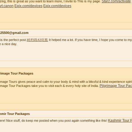
Starz.com/activate
ing, this is great as you want to learn more, I invite to This is my page.
tart.canon
Epix.com/devices
Epix.com/devices
s225500@gmail.com
바카라사이트
is the perfect post.
It helped me a lot. If you have time, I hope you come to my
 a nice day.
rimage Tour Packages
rimage Tours gives peace and calm to your body & mind with a blissful & kind experience spiritua
Pilgrimage Tour Pa
rimage Tour Packages take you to visit each & every holy site of India.
hmir Tour Packages
Kashmir Tour 
here! Nice stuff, do keep me posted when you post again something like this!