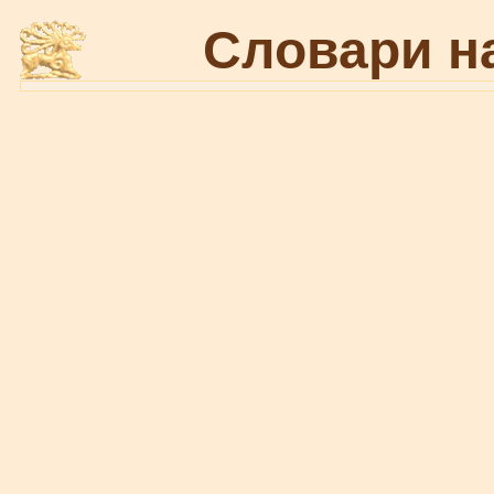
Словари н