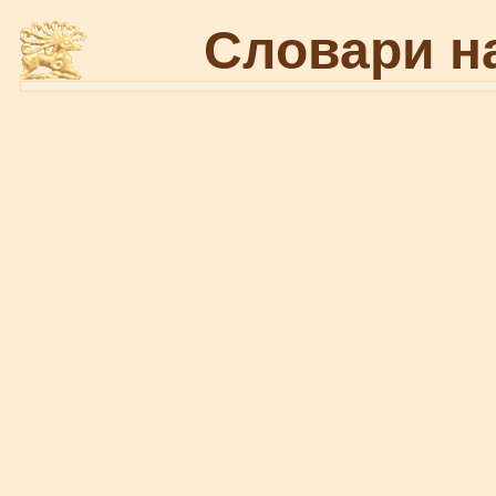
Словари н