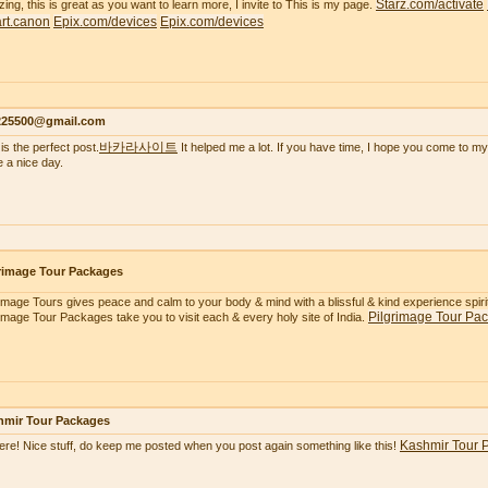
Starz.com/activate
ing, this is great as you want to learn more, I invite to This is my page.
tart.canon
Epix.com/devices
Epix.com/devices
s225500@gmail.com
바카라사이트
is the perfect post.
It helped me a lot. If you have time, I hope you come to my
 a nice day.
rimage Tour Packages
rimage Tours gives peace and calm to your body & mind with a blissful & kind experience spiritua
Pilgrimage Tour Pa
rimage Tour Packages take you to visit each & every holy site of India.
hmir Tour Packages
Kashmir Tour 
here! Nice stuff, do keep me posted when you post again something like this!