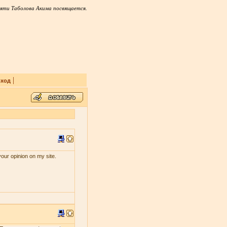
яти Таболова Акима посвящается.
|
ход
your opinion on my site.