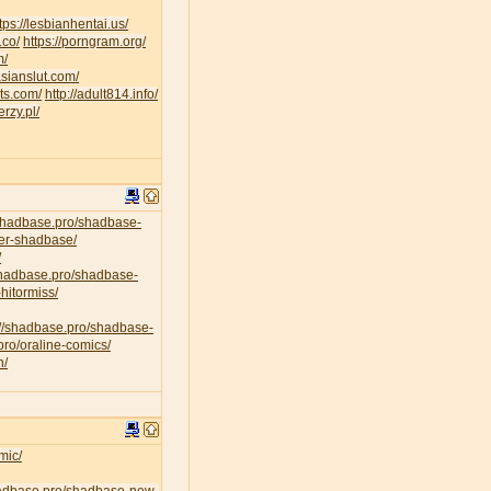
tps://lesbianhentai.us/
.co/
https://porngram.org/
m/
asianslut.com/
lts.com/
http://adult814.info/
erzy.pl/
/shadbase.pro/shadbase-
per-shadbase/
/
/shadbase.pro/shadbase-
hitormiss/
://shadbase.pro/shadbase-
pro/oraline-comics/
n/
mic/