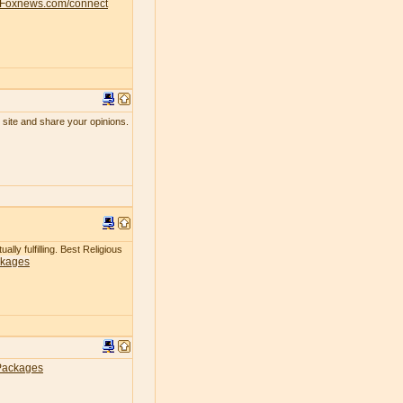
Foxnews.com/connect
 site and share your opinions.
lly fulfilling. Best Religious
ckages
Packages