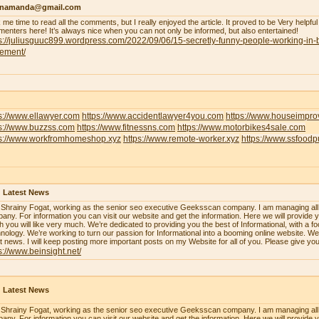
enamanda@gmail.com
 me time to read all the comments, but I really enjoyed the article. It proved to be Very helpful
enters here! It’s always nice when you can not only be informed, but also entertained!
s://juliusguuc899.wordpress.com/2022/09/06/15-secretly-funny-people-working-in-
lement/
s://www.ellawyer.com
https://www.accidentlawyer4you.com
https://www.houseimpr
ps://www.buzzss.com
https://www.fitnessns.com
https://www.motorbikes4sale.com
ps://www.workfromhomeshop.xyz
https://www.remote-worker.xyz
https://www.ssfood
 Latest News
 Shrainy Fogat, working as the senior seo executive Geeksscan company. I am managing all th
any. For information you can visit our website and get the information. Here we will provide y
h you will like very much. We’re dedicated to providing you the best of Informational, with a f
nology. We’re working to turn our passion for Informational into a booming online website. W
st news. I will keep posting more important posts on my Website for all of you. Please give yo
s://www.beinsight.net/
 Latest News
 Shrainy Fogat, working as the senior seo executive Geeksscan company. I am managing all th
any. For information you can visit our website and get the information. Here we will provide y