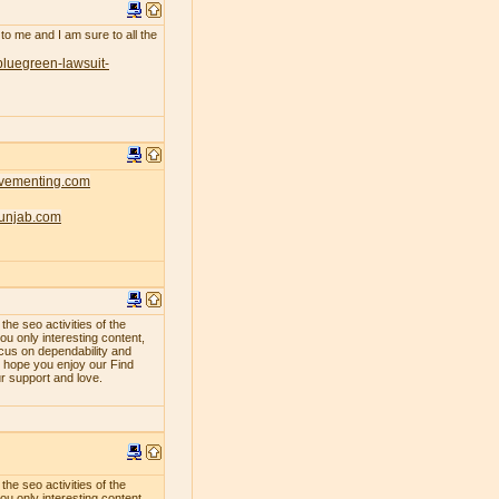
 to me and I am sure to all the
bluegreen-lawsuit-
ovementing.com
punjab.com
e seo activities of the
ou only interesting content,
ocus on dependability and
e hope you enjoy our Find
ur support and love.
e seo activities of the
ou only interesting content,