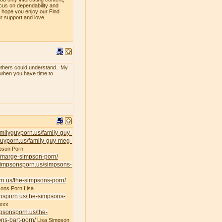
ocus on dependability and
e hope you enjoy our Find
ur support and love.
f others could understand.. My
e when you have time to
familyguyporn.us/family-guy-
yguyporn.us/family-guy-meg-
pson Porn
s/marge-simpson-porn/
/simpsonsporn.us/simpsons-
rn.us/the-simpsons-porn/
ons Porn Lisa
onsporn.us/the-simpsons-
xxx
mpsonsporn.us/the-
ns-bart-porn/
Lisa Simpson