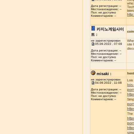
whic
Дата регистрации: --
Tech
Местонахождение: --
late
Пол: не доступно
http
Комментариев: --
카지노게임사이
coi
트 :
не зарегистрирован
When
05.09.2022 , 07:09
site
disc
Дата регистрации: --
Местонахождение: --
Пол: не доступно
Комментариев: --
misaki :
hent
не зарегистрирован
Lois
04.09.2022 , 11:08
lois
porn
Дата регистрации: --
Местонахождение: --
http
Пол: не доступно
Simp
Комментариев: --
por
http
The
http
por
http
simp