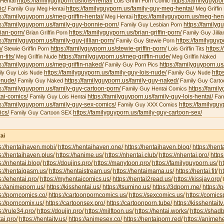
https://familyguyporn.us/lois-hentai/
https://familyguypor
 Hentai
Lois Griffin Porn Comic
ic/
https://familyguyporn.us/family-guy-meg-hentai/
Family Guy Meg Hentai
Meg Griffin 
s://familyguyporn.us/meg-griffin-hentai/
https://familyguyporn.us/meg-hent
Meg Hentai
s://familyguyporn.us/family-guy-bonnie-porn/
https://familyg
Family Guy Lesbian Porn
ian-porn/
https://familyguyporn.us/brian-griffin-porn/
Brian Griffin Porn
Family Guy Jillia
s://familyguyporn.us/family-guy-jillian-porn/
https://familyguy
Family Guy Stewie Porn
/
https://familyguyporn.us/stewie-griffin-porn/
https:/
Stewie Griffin Porn
Lois Griffin Tits
in-tits/
https://familyguyporn.us/meg-griffin-nude/
Meg Griffin Nude
Meg Griffin Naked
s://familyguyporn.us/meg-griffin-naked/
https://familyguyporn.us
Family Guy Porn Pics
https://familyguyporn.us/family-guy-lois-nude/
http
ly Guy Lois Nude
Family Guy Nude
-nude/
https://familyguyporn.us/family-guy-naked/
Family Guy Naked
Family Guy Carto
s://familyguyporn.us/family-guy-cartoon-porn/
https://famil
Family Guy Hentai Comics
ai-comics/
https://familyguyporn.us/family-guy-lois-hentai/
Family Guy Lois Hentai
Fam
s://familyguyporn.us/family-guy-sex-comics/
https://familygu
Family Guy XXX Comics
ics/
https://familyguyporn.us/family-guy-cartoon-sex/
Family Guy Cartoon SEX
ai
s://hentaihaven.mobi/
https://hentaihaven.one/
https://hentaihaven.blog/
https://hen
s://hentaihaven.plus/
https://hanime.us/
https://nhentai.club/
https://nhentai.pro/
https
s://nhentai.blog/
https://doujins.pro/
https://manytoon.pro/
https://familyguyporn.us/
h
s://hentaigasm.us/
https://hentaistream.us/
https://hentaimama.us/
https://hentai.fit/
h
s://ehentai.pro/
https://myhentaicomics.us/
https://hentai2read.us/
https://kissjav.org/
L
s://animeporn.us/
https://kisshentai.us/
https://tsumino.us/
https://3dporn.me/
https:/
s://porncomics.co/
https://cartoonporncomics.us/
https://sexcomics.us/
https://comics
s://porncomix.us/
https://cartoonsex.pro/
https://cartoonporn.tube/
https://kisshentait
s://rule34.pro/
https://doujin.pro/
https://milftoon.us/
https://hentai.works/
https://shad
ai.pro/
https://hentaitv.us/
https://animesex.co/
https://hentaiporn.red/
https://animehe