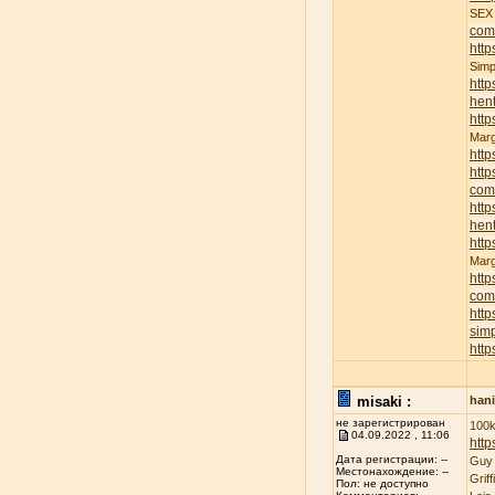
SE
com
http
Sim
http
hent
http
Mar
http
http
com
http
hent
http
Mar
http
com
http
sim
http
misaki :
han
не зарегистрирован
100k
04.09.2022 , 11:06
http
Дата регистрации: --
Guy
Местонахождение: --
Grif
Пол: не доступно