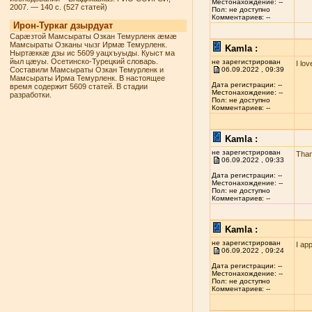
Местонахождение: --
2007. — 140 с. (527 статей)
Пол: не доступно
Комментариев: --
Ирон-Туркаг дзырдуат
Сарæзтой Мамсыраты Озкан Темурленк æмæ
Мамсыраты Озканы чызг Ирмæ Темурленк.
Kamla :
Ныртæккæ дзы ис 5609 уацхъуыды. Куыст ма
йыл цæуы. Осетинско-Турецкий словарь.
не зарегистрирован
I lo
Составили Мамсыраты Озкан Темурленк и
06.09.2022 , 09:39
Мамсыраты Ирма Темурленк. В настоящее
Дата регистрации: --
время содержит 5609 статей. В стадии
Местонахождение: --
разработки.
Пол: не доступно
Комментариев: --
Kamla :
не зарегистрирован
Than
06.09.2022 , 09:33
Дата регистрации: --
Местонахождение: --
Пол: не доступно
Комментариев: --
Kamla :
не зарегистрирован
I ap
06.09.2022 , 09:24
Дата регистрации: --
Местонахождение: --
Пол: не доступно
Комментариев: --