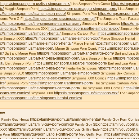
https://simpsonsporn.us/lisa-simpson-sex/
https://simpsons
X
Lisa Simpson Porn Comic
ic/
https://simpsonsporn.us/maggie-simpson-porn/
Maggie Simpson Porn
Lisa Simpson
s://simpsonsporn.us/lisa-simpson-nude/
https://simpsonsporn.us
Simpsons Porn Pics
https://simpsonsporn.us/simpsons-porn-gif/
psons Porn GIF
The Simpsons Tram Parar
s://simpsonsporn.us/the-simpsons-tram-pararam/
https://si
Simpsons Hentai Comics
ai-comics/
https://simpsonsporn.us/the-simpsons-xxx/
The Simpsons XXX
Simpson Hen
s://simpsonsporn.us/simpson-hentai/
https://simpsonsporn.us
Simpsons Cartoon Porn
https://simpsonsporn.us/marge-simpson-xxx/
ge Simpson XXX
Marge Simpson Hentai
s://simpsonsporn.us/marge-simpson-hentai/
https://simpsonsporn.us/m
Marge Hentai
s://simpsonsporn.us/marge-porn/
https://simpsonsporn.u
Marge Simpson Porn Comic
ic/
https://simpsonsporn.us/bart-and-marge-porn/
Bart and Marge Porn
Bart and Lisa S
s://simpsonsporn.us/bart-and-lisa-simpson-porn/
https://simpson
Lisa Simpson Hentai
ai/
https://simpsonsporn.us/bart-simpson-porn/
Bart Simpson Porn
Bart and Lisa Porn
s://simpsonsporn.us/bart-and-lisa-porn/
https://simpsonsporn.us
Hentai the Simpsons
https://simpsonsporn.us/marge-simpson-sex/
ge Simpson SEX
Simpsons Sex Comics
s://simpsonsporn.us/simpsons-sex-comics/
https://simpsonspo
Simpsons XXX Comics
ics/
https://simpsonsporn.us/simsons-porn/
Simsons Porn
The Simpsons Cartoon Porn
s://simpsonsporn.us/the-simpsons-cartoon-porn/
https://s
The Simpsons XXX Comics
psons-xxx-comics/
https://simpsonsporn.us/simpsons-xxx/
Simpsons XXX
The Simpson
s://simpsonsporn.us/the-simpsons-hentai-comics/
ime
https://familyguyporn.us/family-guy-hentai/
 Family Guy Hentai
Family Guy Porn Comic
s://familyguyporn.us/family-guy-porn-comics/
https://familyguyporn.u
Family Guy SEX
https://familyguyporn.us/family-guy-xxx/
https://familyguyporn.us
 XXX
Lois Griffin Nude
https://familyguyporn.us/lois-griffin-porn/
https://familyguyporn
fin Porn
Meg Griffin Porn