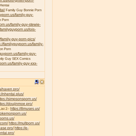
n.us/lois-griffin-porn-
Hentai
ai/
Family Guy Bonnie Porn
uyporn.us/family-guy-
n Porn
porn.us/family-guy-stewie-
/familyguyporn.us/lois-
/family-guy-porn-pics/
s://familyguyporn.us/family-
on Porn
yguyporn.us/family-guy-
ily Guy SEX Comics
yporn.us/family-guy-xxx-
taihaven.pro/
://nhentai.plus/
ttps://simpsonsporn.us/
ttps://doujinmoe.pro/
https://8muses.us/
ist 2:-
/pokemonporn.us/
porns.us/
v.com/
https://multporn.us/
base.pro/
https://e-
ntai.pro/