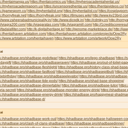
s://hentaimanga.us/
https://hentaicomics.us/
https://myheroacademiahentai.us/
ps://myheroacademiaporn.us/
https://uncensoredhentai.us/
https://hentaivideos.co/
ht
s://gamesporn.co/
https://myhentailist.org/
https://myhentailist.co/
https://cosplayporn
s://hornyfreak.net/
https://hornyfreak.org/
https://8muses.wiki/
http://www.kv23brd.co
://www.zaheerabadmunicipality.in/
http://www.dicpdk.in/
http://cdmky.cn/
http://horny
://viagra200.com/
http://viagaratas.com/
http://viagramill.com/
http://1creditscoreresu
://tadalafilter.com/
http://k-digitalheritage.kr/
http://genome-marketplace.de/
http://jaw
s://hentaihaven.artstation.com/
https://hentaihaven.artstation.com/projects/Oow2Ry
s://www.artstation.com/hentaihaven
https://www.artstation.com/artwork/Oow2Ry
ai
ps://shadbase.pro/shadbase-godofwar/
https://shadbase.pro/lego-shadbase/
https:/
hdaygift/
https://shadbase.pro/shadbaseraven/
https://shadbase.pro/out-of-toilet-pa
s://shadbase.pro/shadbase-fleshlight/
https://shadbase.pro/history-class-shad-base
s://shadbase.pro/shadbase-fastfood/
https://shadbase.pro/shadbasepitbull/
https:/
iebirthday/
https://shadbase.pro/shadbaseelevator/
https://shadbase.pro/shadbase-
s://shadbase.pro/shadbase-tide-pods/
https://shadbase.pro/shad-base-shopping/
s://shadbase.pro/shadbase-dinnertable/
https://shadbase.pro/shadbase-tutor/
https
oria-secret/
https://shadbase.pro/shadbase-monster-energy-drink/
https://shadbase.
s://shadbase.pro/shadbase-energy-drink/
https://shadbase.pro/happymeal-shadma
s://shadbase.pro/shadbase-d/
ai
s://shadbase.pro/shadbase-work-out/
https://shadbase.pro/shadbase-halloween-co
s://shadbase.pro/clash-of-clans-shadbase/
https://shadbase.pro/shadbasedinner/