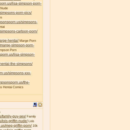
porn.us/lisa-simpson-porn-
 Nude
/simpsons-porn-pics/
am
mpsonsporn.us/simpsons-
tai
/simpsons-cartoon-porn/
arge-hentai/
Marge Porn
s/marge-simpson-porn-
impson Porn
sporn.us/lisa-simpson-
/hentai-the-simpsons/
rn.us/simpsons-xxx-
impsonsporn.us/the-
s Hentai Comics
s
s/family-guy-sex/
Family
/lois-griffin-nude/
Lois
.us/meg-griffin-porn/
10k