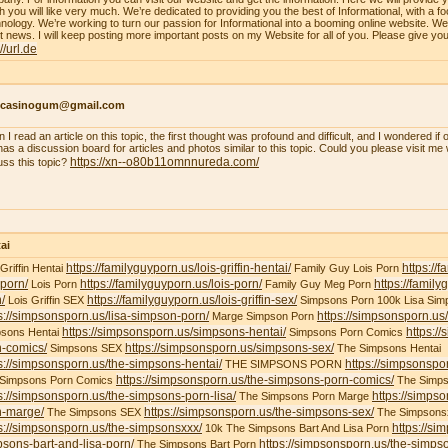
h you will like very much. We’re dedicated to providing you the best of Informational, with a f
nology. We’re working to turn our passion for Informational into a booming online website. W
st news. I will keep posting more important posts on my Website for all of you. Please give yo
://url.de
ncasinogum@gmail.com
 I read an article on this topic, the first thought was profound and difficult, and I wondered i
 has a discussion board for articles and photos similar to this topic. Could you please visit m
https://xn--o80b11omnnureda.com/
uss this topic?
ai
https://familyguyporn.us/lois-griffin-hentai/
https://
 Griffin Hentai
Family Guy Lois Porn
-porn/
https://familyguyporn.us/lois-porn/
https://famil
Lois Porn
Family Guy Meg Porn
/
https://familyguyporn.us/lois-griffin-sex/
Lois Griffin SEX
Simpsons Porn 100k Lisa Sim
s://simpsonsporn.us/lisa-simpson-porn/
https://simpsonsporn.u
Marge Simpson Porn
https://simpsonsporn.us/simpsons-hentai/
https:/
sons Hentai
Simpsons Porn Comics
n-comics/
https://simpsonsporn.us/simpsons-sex/
Simpsons SEX
The Simpsons Hentai
s://simpsonsporn.us/the-simpsons-hentai/
https://simpsonspo
THE SIMPSONS PORN
https://simpsonsporn.us/the-simpsons-porn-comics/
 Simpsons Porn Comics
The Simps
s://simpsonsporn.us/the-simpsons-porn-lisa/
https://simps
The Simpsons Porn Marge
n-marge/
https://simpsonsporn.us/the-simpsons-sex/
The Simpsons SEX
The Simpsons
s://simpsonsporn.us/the-simpsonsxxx/
https://si
10k The Simpsons Bart And Lisa Porn
sons-bart-and-lisa-porn/
https://simpsonsporn.us/the-simpso
The Simpsons Bart Porn