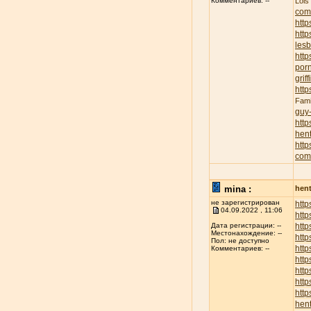
Lois
Комментариев: --
com
http
http
lesb
http
porn
griff
http
Fami
guy
http
hent
http
com
mina :
hent
не зарегистрирован
http
04.09.2022 , 11:06
http
http
Дата регистрации: --
Местонахождение: --
http
Пол: не доступно
http
Комментариев: --
http
http
http
http
hent