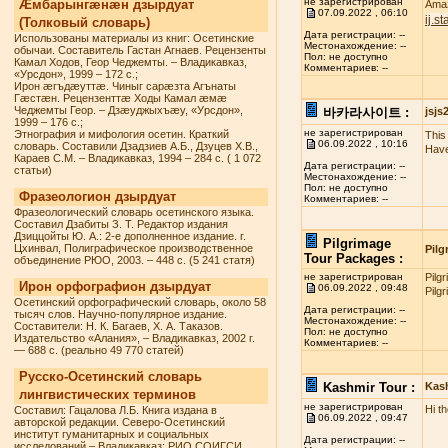
не зарегистрирован
Æмбарынгæнæн дзырдуат
Amaz
07.09.2022 , 06:10
ij.s
(Толковый словарь)
Дата регистрации: --
Использованы материалы из книг: Осетинские
Местонахождение: --
обычаи. Составитель Гастан Агнаев. Рецензенты
Пол: не доступно
Камал Ходов, Геор Чеджемты. – Владикавказ,
Комментариев: --
«Урсдон», 1999 – 172 с.;
Ирон æгъдæуттæ. Чиныг сарæзта Агънаты
Гæстæн. Рецензенттæ Ходы Камал æмæ
Чеджемты Геор. – Дзæуджыхъæу, «Урсдон»,
바카라사이트 :
jsj
1999 – 176 с.;
не зарегистрирован
Этнография и мифология осетин. Краткий
This 
06.09.2022 , 10:16
словарь. Составили Дзадзиев А.Б., Дзуцев Х.В.,
Have
Караев С.М. – Владикавказ, 1994 – 284 с. ( 1 072
Дата регистрации: --
статьи)
Местонахождение: --
Пол: не доступно
Фразеологион дзырдуат
Комментариев: --
Фразеологический словарь осетинского языка.
Составил Дзабиты З. Т. Редактор издания
Дзиццойты Ю. А.: 2-е дополненное издание. г.
Pilgrimage
Цхинвал, Полиграфическое производственное
Pilg
Tour Packages :
объединение РЮО, 2003. – 448 с. (5 241 статя)
не зарегистрирован
Pilg
Ирон орфографион дзырдуат
06.09.2022 , 09:48
Pilg
Осетинский орфографический словарь, около 58
Дата регистрации: --
тысяч слов. Научно-популярное издание.
Местонахождение: --
Составители: Н. К. Багаев, Х. А. Таказов.
Пол: не доступно
Издательство «Алания», – Владикавказ, 2002 г.
Комментариев: --
— 688 с. (реально 49 770 статей)
Русско-Осетинский словарь
Kashmir Tour :
Kas
лингвистических терминов
не зарегистрирован
Hi t
Составил: Гацалова Л.Б. Книга издана в
06.09.2022 , 09:47
авторской редакции. Северо-Осетинский
институт гуманитарных и социальных
Дата регистрации: --
исследований – Владикавказ: РИО СОИГСИ,