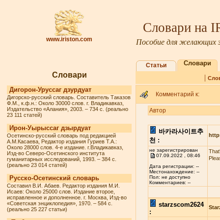
Словари на 
www.iriston.com
Пособие для желающих з
Словари
Статьи
Словари
|
Сло
Дигорон-Уруссаг дзурдуат
Комментарий к:
Дигорско-русский словарь. Составитель Таказов
Ф.М., к.ф.н.: Около 30000 слов. г. Владикавказ,
Издательство «Алания», 2003. – 734 с. (реально
Автор
23 111 статей)
Ирон-Уырыссаг дзырдуат
바카라사이트추
http
Осетинско-русский словарь под редакцией
천 :
А.М.Касаева, Редактор издания Гуриев Т.А.:
Около 28000 слов. 4-е издание. г.Владикавказ,
не зарегистрирован
That
Изд-во Северо-Осетинского института
07.09.2022 , 08:46
Plea
гуманитарных исследований, 1993. – 384 с.
(реально 23 014 статей)
Дата регистрации: --
Местонахождение: --
Русско-Осетинский словарь
Пол: не доступно
Комментариев: --
Составил В.И. Абаев. Редактор издания М.И.
Исаев: Около 25000 слов. Издание второе,
исправленное и дополненное. г. Москва, Изд-во
«Советская энциклопедия», 1970. – 584 с.
starzscom2624
Star
(реально 25 227 статьи)
: