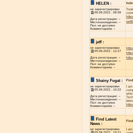
HELEN :
hel
не зарегистрирован
Took
06.09.2022 , 08:56
comm
http
Дата регистрации: --
sett
Местонахождение: --
Пол: не доступно
Комментариев: --
jeff :
не зарегистрирован
http
05.09.2022 , 12:27
htt
htt
Дата регистрации: --
Местонахождение: --
Пол: не доступно
Комментариев: --
Shainy Fogat :
Find
не зарегистрирован
I am
05.09.2022 , 10:22
comp
whic
Дата регистрации: --
Tech
Местонахождение: --
late
Пол: не доступно
http
Комментариев: --
Find Latest
Find
News :
не зарегистрирован
I am
05.09.2022 , 10:21
comp