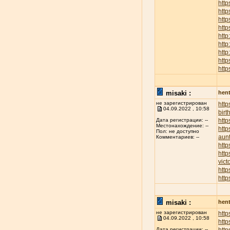
http
htt
http
http
http
http
http
http
http
misaki :
hent
не зарегистрирован
htt
04.09.2022 , 10:58
birt
http
Дата регистрации: --
Местонахождение: --
http
Пол: не доступно
aunt
Комментариев: --
http
http
vict
http
http
misaki :
hent
не зарегистрирован
http
04.09.2022 , 10:58
http
Дата регистрации: --