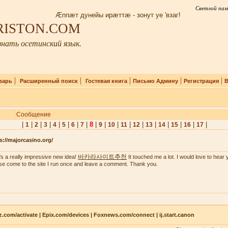
Светлой пам
Æппæт дунейы ирæттæ - зонут уе 'взаг!
IRISTON.COM
нать осетинский язык.
|
|
|
|
|
варь
Расширенный поиск
Гостевая книга
Письмо Админу
Регистрация
В
Сообщение
|
|
|
|
|
|
|
|
8
|
|
|
|
|
|
|
|
|
|
1
2
3
4
5
6
7
9
10
11
12
13
14
15
16
17
s://majorcasino.org/
바카라사이트추천
's a really impressive new idea!
It touched me a lot. I would love to hear 
se come to the site I run once and leave a comment. Thank you.
z.com/activate | Epix.com/devices | Foxnews.com/connect | ij.start.canon