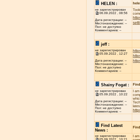
HELEN :
hel
не зарегистрирован
Took
06.09.2022 , 08:56
comm
http
Дата регистрации: --
sett
Местонахождение: --
Пол: не доступно
Комментариев: --
jeff :
не зарегистрирован
http
05.09.2022 , 12:27
htt
htt
Дата регистрации: --
Местонахождение: --
Пол: не доступно
Комментариев: --
Shainy Fogat :
Find
не зарегистрирован
I am
05.09.2022 , 10:22
comp
whic
Дата регистрации: --
Tech
Местонахождение: --
late
Пол: не доступно
http
Комментариев: --
Find Latest
Find
News :
не зарегистрирован
I am
05.09.2022 , 10:21
comp