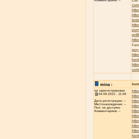
Lois
Комментариев: --
com
http
http
lesb
http
porn
griff
http
Fami
guy
http
hent
http
com
mina :
hent
не зарегистрирован
http
04.09.2022 , 11:06
http
http
Дата регистрации: --
Местонахождение: --
http
Пол: не доступно
http
Комментариев: --
http
http
http
http
hent