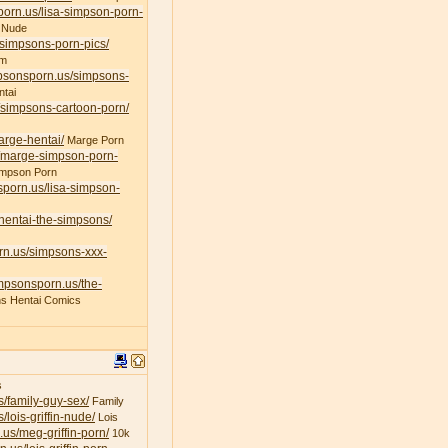
porn.us/lisa-simpson-porn-
 Nude
/simpsons-porn-pics/
am
mpsonsporn.us/simpsons-
tai
/simpsons-cartoon-porn/
arge-hentai/
Marge Porn
s/marge-simpson-porn-
impson Porn
sporn.us/lisa-simpson-
/hentai-the-simpsons/
rn.us/simpsons-xxx-
impsonsporn.us/the-
s Hentai Comics
s
s/family-guy-sex/
Family
/lois-griffin-nude/
Lois
.us/meg-griffin-porn/
10k