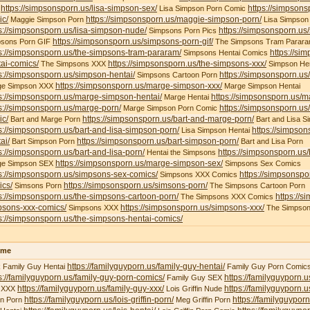
https://simpsonsporn.us/lisa-simpson-sex/
https://simpsons
X
Lisa Simpson Porn Comic
ic/
https://simpsonsporn.us/maggie-simpson-porn/
Maggie Simpson Porn
Lisa Simpson
s://simpsonsporn.us/lisa-simpson-nude/
https://simpsonsporn.us
Simpsons Porn Pics
https://simpsonsporn.us/simpsons-porn-gif/
psons Porn GIF
The Simpsons Tram Parar
s://simpsonsporn.us/the-simpsons-tram-pararam/
https://si
Simpsons Hentai Comics
ai-comics/
https://simpsonsporn.us/the-simpsons-xxx/
The Simpsons XXX
Simpson Hen
s://simpsonsporn.us/simpson-hentai/
https://simpsonsporn.us
Simpsons Cartoon Porn
https://simpsonsporn.us/marge-simpson-xxx/
ge Simpson XXX
Marge Simpson Hentai
s://simpsonsporn.us/marge-simpson-hentai/
https://simpsonsporn.us/m
Marge Hentai
s://simpsonsporn.us/marge-porn/
https://simpsonsporn.u
Marge Simpson Porn Comic
ic/
https://simpsonsporn.us/bart-and-marge-porn/
Bart and Marge Porn
Bart and Lisa S
s://simpsonsporn.us/bart-and-lisa-simpson-porn/
https://simpson
Lisa Simpson Hentai
ai/
https://simpsonsporn.us/bart-simpson-porn/
Bart Simpson Porn
Bart and Lisa Porn
s://simpsonsporn.us/bart-and-lisa-porn/
https://simpsonsporn.us
Hentai the Simpsons
https://simpsonsporn.us/marge-simpson-sex/
ge Simpson SEX
Simpsons Sex Comics
s://simpsonsporn.us/simpsons-sex-comics/
https://simpsonspo
Simpsons XXX Comics
ics/
https://simpsonsporn.us/simsons-porn/
Simsons Porn
The Simpsons Cartoon Porn
s://simpsonsporn.us/the-simpsons-cartoon-porn/
https://s
The Simpsons XXX Comics
psons-xxx-comics/
https://simpsonsporn.us/simpsons-xxx/
Simpsons XXX
The Simpson
s://simpsonsporn.us/the-simpsons-hentai-comics/
ime
https://familyguyporn.us/family-guy-hentai/
 Family Guy Hentai
Family Guy Porn Comic
s://familyguyporn.us/family-guy-porn-comics/
https://familyguyporn.u
Family Guy SEX
https://familyguyporn.us/family-guy-xxx/
https://familyguyporn.us
 XXX
Lois Griffin Nude
https://familyguyporn.us/lois-griffin-porn/
https://familyguyporn
fin Porn
Meg Griffin Porn