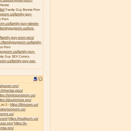
n.us/lois-griffin-porn-
Hentai
ai/
Family Guy Bonnie Porn
uyporn.us/family-guy-
n Porn
porn.us/family-guy-stewie-
/familyguyporn.us/lois-
/family-guy-porn-pics/
s://familyguyporn.us/family-
on Porn
yguyporn.us/family-guy-
ily Guy SEX Comics
yporn.us/family-guy-xxx-
taihaven.pro/
://nhentai.plus/
ttps://simpsonsporn.us/
ttps://doujinmoe.pro/
https://8muses.us/
ist 2:-
/pokemonporn.us/
porns.us/
v.com/
https://multporn.us/
base.pro/
https://e-
ntai.pro/