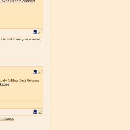
Foxnews.com/connect
 site and share your opinions.
lly fulfilling. Best Religious
ckages
Packages