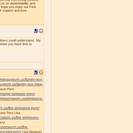
ocus on dependability and
e hope you enjoy our Find
ur support and love.
f others could understand.. My
e when you have time to
familyguyporn.us/family-guy-
yguyporn.us/family-guy-meg-
pson Porn
s/marge-simpson-porn/
/simpsonsporn.us/simpsons-
rn.us/the-simpsons-porn/
ons Porn Lisa
onsporn.us/the-simpsons-
xxx
mpsonsporn.us/the-
ns-bart-porn/
Lisa Simpson