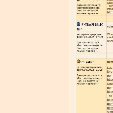
whic
Дата регистрации: --
Tech
Местонахождение: --
late
Пол: не доступно
http
Комментариев: --
카지노게임사이
coi
트 :
не зарегистрирован
When
05.09.2022 , 07:09
site
disc
Дата регистрации: --
Местонахождение: --
Пол: не доступно
Комментариев: --
misaki :
hent
не зарегистрирован
Lois
04.09.2022 , 11:08
lois
porn
Дата регистрации: --
Местонахождение: --
http
Пол: не доступно
Simp
Комментариев: --
por
http
The
http
por
http
simp