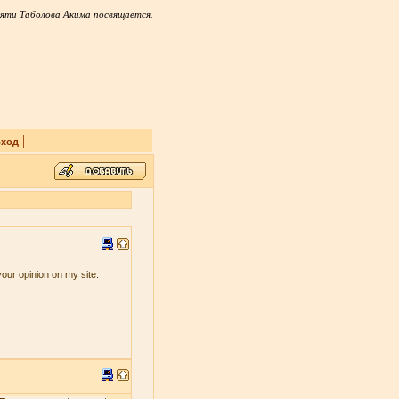
яти Таболова Акима посвящается.
|
ход
your opinion on my site.