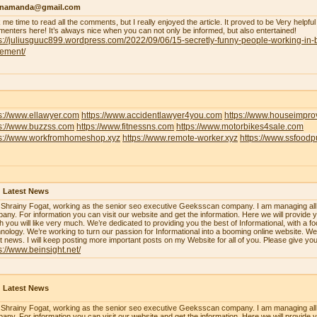
enamanda@gmail.com
 me time to read all the comments, but I really enjoyed the article. It proved to be Very helpful
enters here! It’s always nice when you can not only be informed, but also entertained!
s://juliusguuc899.wordpress.com/2022/09/06/15-secretly-funny-people-working-in-
lement/
s://www.ellawyer.com
https://www.accidentlawyer4you.com
https://www.houseimpr
ps://www.buzzss.com
https://www.fitnessns.com
https://www.motorbikes4sale.com
ps://www.workfromhomeshop.xyz
https://www.remote-worker.xyz
https://www.ssfood
 Latest News
 Shrainy Fogat, working as the senior seo executive Geeksscan company. I am managing all th
any. For information you can visit our website and get the information. Here we will provide y
h you will like very much. We’re dedicated to providing you the best of Informational, with a f
nology. We’re working to turn our passion for Informational into a booming online website. W
st news. I will keep posting more important posts on my Website for all of you. Please give yo
s://www.beinsight.net/
 Latest News
 Shrainy Fogat, working as the senior seo executive Geeksscan company. I am managing all th
any. For information you can visit our website and get the information. Here we will provide y