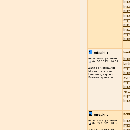
http
htt
http
http
http
http
http
http
http
misaki :
hent
не зарегистрирован
htt
04.09.2022 , 10:58
birt
http
Дата регистрации: --
Местонахождение: --
http
Пол: не доступно
aunt
Комментариев: --
http
http
vict
http
http
misaki :
hent
не зарегистрирован
http
04.09.2022 , 10:58
http
Дата регистрации: --