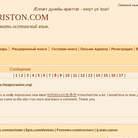
Светлой пам
Æппæт дунейы ирæттæ - зонут уе 'взаг!
IRISTON.COM
нать осетинский язык.
|
|
|
|
|
варь
Расширенный поиск
Гостевая книга
Письмо Админу
Регистрация
В
Сообщение
|
|
|
|
|
|
|
|
8
|
|
|
|
|
|
|
|
|
|
1
2
3
4
5
6
7
9
10
11
12
13
14
15
16
17
s://majorcasino.org/
바카라사이트추천
's a really impressive new idea!
It touched me a lot. I would love to hear 
se come to the site I run once and leave a comment. Thank you.
z.com/activate | Epix.com/devices | Foxnews.com/connect | ij.start.canon