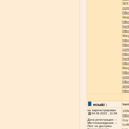
SE
com
http
Sim
http
hent
http
Mar
http
http
com
http
hent
http
Mar
http
com
http
sim
http
misaki :
han
не зарегистрирован
100k
04.09.2022 , 11:06
http
Дата регистрации: --
Guy
Местонахождение: --
Grif
Пол: не доступно