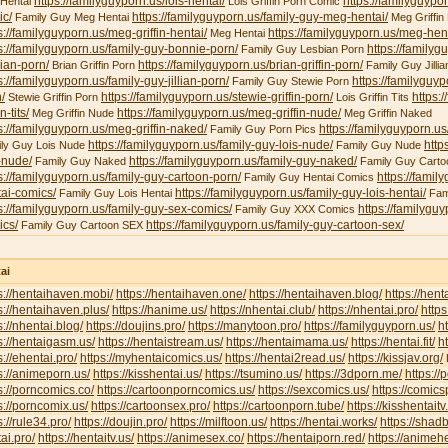
https://familyguyporn.us/lois-hentai/
https://familyguypor
 Hentai
Lois Griffin Porn Comic
ic/
https://familyguyporn.us/family-guy-meg-hentai/
Family Guy Meg Hentai
Meg Griffin 
s://familyguyporn.us/meg-griffin-hentai/
https://familyguyporn.us/meg-hent
Meg Hentai
s://familyguyporn.us/family-guy-bonnie-porn/
https://familyg
Family Guy Lesbian Porn
ian-porn/
https://familyguyporn.us/brian-griffin-porn/
Brian Griffin Porn
Family Guy Jillia
s://familyguyporn.us/family-guy-jillian-porn/
https://familyguy
Family Guy Stewie Porn
/
https://familyguyporn.us/stewie-griffin-porn/
https:/
Stewie Griffin Porn
Lois Griffin Tits
in-tits/
https://familyguyporn.us/meg-griffin-nude/
Meg Griffin Nude
Meg Griffin Naked
s://familyguyporn.us/meg-griffin-naked/
https://familyguyporn.us
Family Guy Porn Pics
https://familyguyporn.us/family-guy-lois-nude/
http
ly Guy Lois Nude
Family Guy Nude
-nude/
https://familyguyporn.us/family-guy-naked/
Family Guy Naked
Family Guy Carto
s://familyguyporn.us/family-guy-cartoon-porn/
https://famil
Family Guy Hentai Comics
ai-comics/
https://familyguyporn.us/family-guy-lois-hentai/
Family Guy Lois Hentai
Fam
s://familyguyporn.us/family-guy-sex-comics/
https://familygu
Family Guy XXX Comics
ics/
https://familyguyporn.us/family-guy-cartoon-sex/
Family Guy Cartoon SEX
ai
s://hentaihaven.mobi/
https://hentaihaven.one/
https://hentaihaven.blog/
https://hen
s://hentaihaven.plus/
https://hanime.us/
https://nhentai.club/
https://nhentai.pro/
https
s://nhentai.blog/
https://doujins.pro/
https://manytoon.pro/
https://familyguyporn.us/
h
s://hentaigasm.us/
https://hentaistream.us/
https://hentaimama.us/
https://hentai.fit/
h
s://ehentai.pro/
https://myhentaicomics.us/
https://hentai2read.us/
https://kissjav.org/
L
s://animeporn.us/
https://kisshentai.us/
https://tsumino.us/
https://3dporn.me/
https:/
s://porncomics.co/
https://cartoonporncomics.us/
https://sexcomics.us/
https://comics
s://porncomix.us/
https://cartoonsex.pro/
https://cartoonporn.tube/
https://kisshentait
s://rule34.pro/
https://doujin.pro/
https://milftoon.us/
https://hentai.works/
https://shad
ai.pro/
https://hentaitv.us/
https://animesex.co/
https://hentaiporn.red/
https://animehe