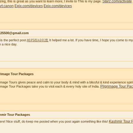
Starz.com/activate
ing, this is great as you want to learn more, I invite to This is my page.
tart.canon
Epix.com/devices
Epix.com/devices
s225500@gmail.com
바카라사이트
is the perfect post.
It helped me a lot. If you have time, I hope you come to my
 a nice day.
rimage Tour Packages
rimage Tours gives peace and calm to your body & mind with a blissful & kind experience spiritua
Pilgrimage Tour Pa
rimage Tour Packages take you to visit each & every holy site of India.
hmir Tour Packages
Kashmir Tour 
here! Nice stuff, do keep me posted when you post again something like this!