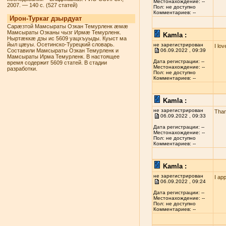
Местонахождение: --
2007. — 140 с. (527 статей)
Пол: не доступно
Комментариев: --
Ирон-Туркаг дзырдуат
Сарæзтой Мамсыраты Озкан Темурленк æмæ
Мамсыраты Озканы чызг Ирмæ Темурленк.
Kamla :
Ныртæккæ дзы ис 5609 уацхъуыды. Куыст ма
йыл цæуы. Осетинско-Турецкий словарь.
не зарегистрирован
I lo
Составили Мамсыраты Озкан Темурленк и
06.09.2022 , 09:39
Мамсыраты Ирма Темурленк. В настоящее
Дата регистрации: --
время содержит 5609 статей. В стадии
Местонахождение: --
разработки.
Пол: не доступно
Комментариев: --
Kamla :
не зарегистрирован
Than
06.09.2022 , 09:33
Дата регистрации: --
Местонахождение: --
Пол: не доступно
Комментариев: --
Kamla :
не зарегистрирован
I ap
06.09.2022 , 09:24
Дата регистрации: --
Местонахождение: --
Пол: не доступно
Комментариев: --