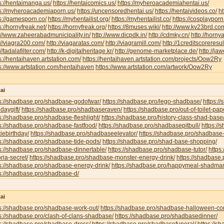
s://hentaimanga.us/
https://hentaicomics.us/
https://myheroacademiahentai.us/
ps://myheroacademiaporn.us/
https://uncensoredhentai.us/
https://hentaivideos.co/
ht
s://gamesporn.co/
https://myhentailist.org/
https://myhentailist.co/
https://cosplayporn
s://hornyfreak.net/
https://hornyfreak.org/
https://8muses.wiki/
http://www.kv23brd.co
://www.zaheerabadmunicipality.in/
http://www.dicpdk.in/
http://cdmky.cn/
http://horny
://viagra200.com/
http://viagaratas.com/
http://viagramill.com/
http://1creditscoreresu
://tadalafilter.com/
http://k-digitalheritage.kr/
http://genome-marketplace.de/
http://jaw
s://hentaihaven.artstation.com/
https://hentaihaven.artstation.com/projects/Oow2Ry
s://www.artstation.com/hentaihaven
https://www.artstation.com/artwork/Oow2Ry
ai
ps://shadbase.pro/shadbase-godofwar/
https://shadbase.pro/lego-shadbase/
https:/
hdaygift/
https://shadbase.pro/shadbaseraven/
https://shadbase.pro/out-of-toilet-pa
s://shadbase.pro/shadbase-fleshlight/
https://shadbase.pro/history-class-shad-base
s://shadbase.pro/shadbase-fastfood/
https://shadbase.pro/shadbasepitbull/
https:/
iebirthday/
https://shadbase.pro/shadbaseelevator/
https://shadbase.pro/shadbase-
s://shadbase.pro/shadbase-tide-pods/
https://shadbase.pro/shad-base-shopping/
s://shadbase.pro/shadbase-dinnertable/
https://shadbase.pro/shadbase-tutor/
https
oria-secret/
https://shadbase.pro/shadbase-monster-energy-drink/
https://shadbase.
s://shadbase.pro/shadbase-energy-drink/
https://shadbase.pro/happymeal-shadma
s://shadbase.pro/shadbase-d/
ai
s://shadbase.pro/shadbase-work-out/
https://shadbase.pro/shadbase-halloween-co
s://shadbase.pro/clash-of-clans-shadbase/
https://shadbase.pro/shadbasedinner/