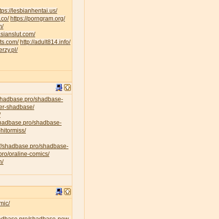
tps://lesbianhentai.us/
.co/
https://porngram.org/
m/
asianslut.com/
lts.com/
http://adult814.info/
erzy.pl/
/shadbase.pro/shadbase-
per-shadbase/
/
/shadbase.pro/shadbase-
hitormiss/
://shadbase.pro/shadbase-
pro/oraline-comics/
n/
mic/