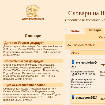
Словари на 
www.iriston.com
Пособие для желающих з
Словари
Статьи
Словари
|
Сло
Дигорон-Уруссаг дзурдуат
Комментарий к:
Дигорско-русский словарь. Составитель Таказов
Ф.М., к.ф.н.: Около 30000 слов. г. Владикавказ,
Издательство «Алания», 2003. – 734 с. (реально
Автор
23 111 статей)
Ирон-Уырыссаг дзырдуат
바카라사이트추
http
Осетинско-русский словарь под редакцией
천 :
А.М.Касаева, Редактор издания Гуриев Т.А.:
Около 28000 слов. 4-е издание. г.Владикавказ,
не зарегистрирован
That
Изд-во Северо-Осетинского института
07.09.2022 , 08:46
Plea
гуманитарных исследований, 1993. – 384 с.
(реально 23 014 статей)
Дата регистрации: --
Местонахождение: --
Русско-Осетинский словарь
Пол: не доступно
Комментариев: --
Составил В.И. Абаев. Редактор издания М.И.
Исаев: Около 25000 слов. Издание второе,
исправленное и дополненное. г. Москва, Изд-во
«Советская энциклопедия», 1970. – 584 с.
starzscom2624
Star
(реально 25 227 статьи)
: