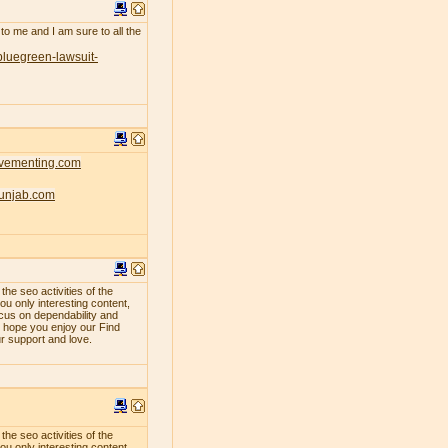
 to me and I am sure to all the
bluegreen-lawsuit-
ovementing.com
punjab.com
e seo activities of the
ou only interesting content,
ocus on dependability and
e hope you enjoy our Find
ur support and love.
e seo activities of the
ou only interesting content,