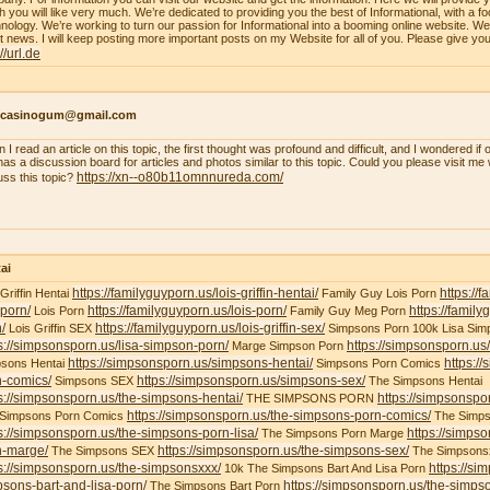
h you will like very much. We’re dedicated to providing you the best of Informational, with a f
nology. We’re working to turn our passion for Informational into a booming online website. W
st news. I will keep posting more important posts on my Website for all of you. Please give yo
://url.de
ncasinogum@gmail.com
 I read an article on this topic, the first thought was profound and difficult, and I wondered i
 has a discussion board for articles and photos similar to this topic. Could you please visit m
https://xn--o80b11omnnureda.com/
uss this topic?
ai
https://familyguyporn.us/lois-griffin-hentai/
https://
 Griffin Hentai
Family Guy Lois Porn
-porn/
https://familyguyporn.us/lois-porn/
https://famil
Lois Porn
Family Guy Meg Porn
/
https://familyguyporn.us/lois-griffin-sex/
Lois Griffin SEX
Simpsons Porn 100k Lisa Sim
s://simpsonsporn.us/lisa-simpson-porn/
https://simpsonsporn.u
Marge Simpson Porn
https://simpsonsporn.us/simpsons-hentai/
https:/
sons Hentai
Simpsons Porn Comics
n-comics/
https://simpsonsporn.us/simpsons-sex/
Simpsons SEX
The Simpsons Hentai
s://simpsonsporn.us/the-simpsons-hentai/
https://simpsonspo
THE SIMPSONS PORN
https://simpsonsporn.us/the-simpsons-porn-comics/
 Simpsons Porn Comics
The Simps
s://simpsonsporn.us/the-simpsons-porn-lisa/
https://simps
The Simpsons Porn Marge
n-marge/
https://simpsonsporn.us/the-simpsons-sex/
The Simpsons SEX
The Simpsons
s://simpsonsporn.us/the-simpsonsxxx/
https://si
10k The Simpsons Bart And Lisa Porn
sons-bart-and-lisa-porn/
https://simpsonsporn.us/the-simpso
The Simpsons Bart Porn