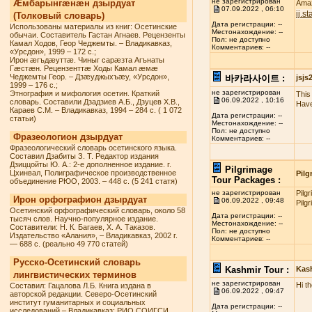
не зарегистрирован
Æмбарынгæнæн дзырдуат
Amaz
07.09.2022 , 06:10
ij.s
(Толковый словарь)
Дата регистрации: --
Использованы материалы из книг: Осетинские
Местонахождение: --
обычаи. Составитель Гастан Агнаев. Рецензенты
Пол: не доступно
Камал Ходов, Геор Чеджемты. – Владикавказ,
Комментариев: --
«Урсдон», 1999 – 172 с.;
Ирон æгъдæуттæ. Чиныг сарæзта Агънаты
Гæстæн. Рецензенттæ Ходы Камал æмæ
Чеджемты Геор. – Дзæуджыхъæу, «Урсдон»,
바카라사이트 :
jsj
1999 – 176 с.;
не зарегистрирован
Этнография и мифология осетин. Краткий
This 
06.09.2022 , 10:16
словарь. Составили Дзадзиев А.Б., Дзуцев Х.В.,
Have
Караев С.М. – Владикавказ, 1994 – 284 с. ( 1 072
Дата регистрации: --
статьи)
Местонахождение: --
Пол: не доступно
Фразеологион дзырдуат
Комментариев: --
Фразеологический словарь осетинского языка.
Составил Дзабиты З. Т. Редактор издания
Дзиццойты Ю. А.: 2-е дополненное издание. г.
Pilgrimage
Цхинвал, Полиграфическое производственное
Pilg
Tour Packages :
объединение РЮО, 2003. – 448 с. (5 241 статя)
не зарегистрирован
Pilg
Ирон орфографион дзырдуат
06.09.2022 , 09:48
Pilg
Осетинский орфографический словарь, около 58
Дата регистрации: --
тысяч слов. Научно-популярное издание.
Местонахождение: --
Составители: Н. К. Багаев, Х. А. Таказов.
Пол: не доступно
Издательство «Алания», – Владикавказ, 2002 г.
Комментариев: --
— 688 с. (реально 49 770 статей)
Русско-Осетинский словарь
Kashmir Tour :
Kas
лингвистических терминов
не зарегистрирован
Hi t
Составил: Гацалова Л.Б. Книга издана в
06.09.2022 , 09:47
авторской редакции. Северо-Осетинский
институт гуманитарных и социальных
Дата регистрации: --
исследований – Владикавказ: РИО СОИГСИ,