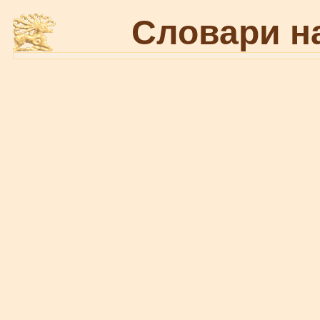
Словари н