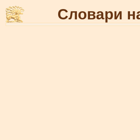
Словари н