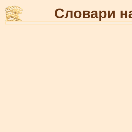
Словари н