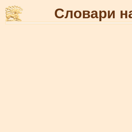
Словари н